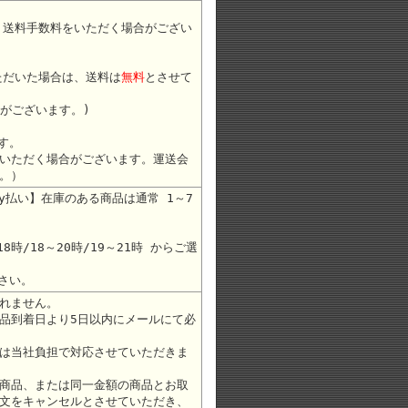
途 送料手数料をいただく場合がござい
ただいた場合は、送料は
無料
とさせて
合がございます。)
す。
いただく場合がございます。運送会
。）
ay払い】在庫のある商品は通常 1～7
8時/18～20時/19～21時 からご選
さい。
れません。
品到着日より5日以内にメールにて必
は当社負担で対応させていただきま
商品、または同一金額の商品とお取
文をキャンセルとさせていただき、