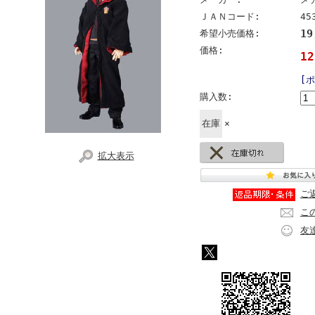
ＪＡＮコード:
45
1
希望小売価格:
価格:
1
[
購入数:
在庫
×
拡大表示
ご
こ
友