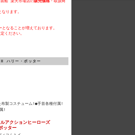
宇宙船 楽天市場店の
販売価格
・取扱商
となります。
ーとなることが増えております。
設定ください。
AH ハリー・ポッター
た布製コスチューム!●手首各種付属!
属!
アルアクションヒーローズ
・ポッター
ディコムトイ