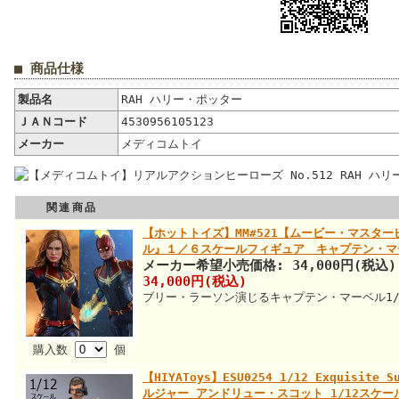
■ 商品仕様
製品名
RAH ハリー・ポッター
ＪＡＮコード
4530956105123
メーカー
メディコムトイ
関連商品
【ホットトイズ】MM#521【ムービー・マスタ
ル』１／６スケールフィギュア キャプテン・マ
メーカー希望小売価格: 34,000円(税込)
34,000円(税込)
ブリー・ラーソン演じるキャプテン・マーベル1
購入数
個
【HIYAToys】ESU0254 1/12 Exquisite
ルジャー アンドリュー・スコット 1/12スケ