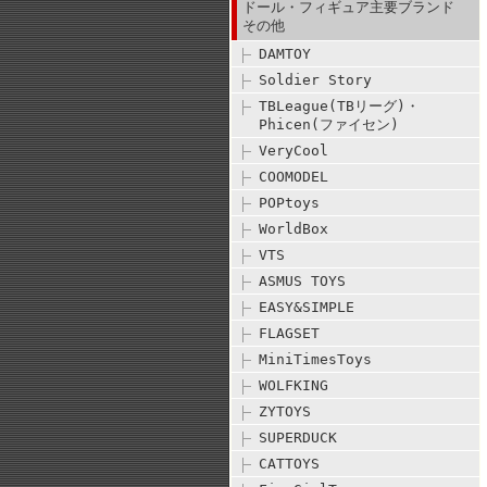
ドール・フィギュア主要ブランド
その他
DAMTOY
Soldier Story
TBLeague(TBリーグ)・
Phicen(ファイセン)
VeryCool
COOMODEL
POPtoys
WorldBox
VTS
ASMUS TOYS
EASY&SIMPLE
FLAGSET
MiniTimesToys
WOLFKING
ZYTOYS
SUPERDUCK
CATTOYS