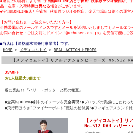
◆運営上の都合により当
宇宙船ONLINE店と宇宙船 秋葉原ラジオ会館店
、
品・在庫・入荷時期は
異なる
場合がございます。
◆宇宙船ONLINE店と宇宙船 秋葉原ラジオ会館店、楽天市場店は別々の運営
【
お問い合わせ・
ご注文をいただく方へ】
※携帯電話のメールアドレスですとメールを返信いたしましてもメールエラ
お問い合わせ・ご注文前にドメイン「@uchusen.co.jp」を受信可能にご
■当店は【適格請求書発行事業者】です。
HOME
>
メディコムトイ
>
REAL ACTION HEROES
【メディコムトイ】リアルアクションヒーローズ No.512 R
35%OFF
お1人様最大3個まで
遂に完結!!『ハリー・ポッターと死の秘宝』
●全高約300mm●劇中のイメージを完全再現!●プロップの質感にこだわっ
●飛行用ほうき“ファイヤーボルト”魔法の杖付属!●フィギュアスタンド付
【メディコムトイ】リ
No.512 RAH ハリー
メーカー:
メ