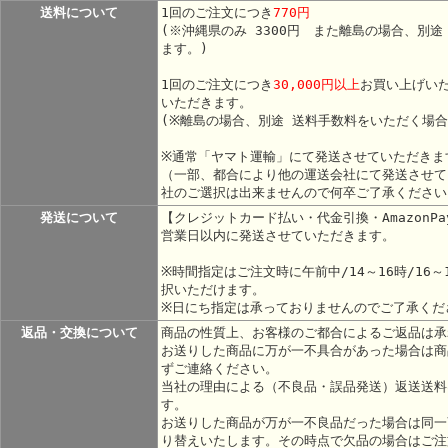
送料について
1回のご注文につき
770円
(※沖縄県のみ 3300円 また離島の場合、別
ます。)
1回のご注文につき
30,000円以上
お買い上げい
いただきます。
(※離島の場合、別途 送料手数料をいただく場
※通常「ヤマト運輸」にて発送させていただきま
（一部、都合により他の運送会社にて発送させて
社のご選択は出来ませんので何卒ご了承ください
発送について
【クレジットカード払い・代金引換・AmazonP
営業日以内に発送させていただきます。
※時間指定はご注文時に午前中/14～16時/16～1
択いただけます。
※日にち指定は承っておりませんのでご了承くだ
返品・交換について
商品の性質上、お客様のご都合によるご返品は承
お送りした商品に万が一不具合があった場合は商
ずご連絡ください。
当社の理由による（不良品・誤品発送）返送送料
す。
お送りした商品が万が一不良品だった場合は同一
り替えいたします。その時点で欠品の場合はご注