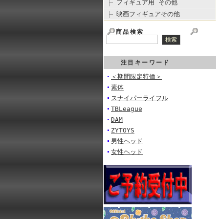
フィギュア用 その他
映画フィギュアその他
商品検索
注目キーワード
＜期間限定特価＞
素体
スナイパーライフル
TBLeague
DAM
ZYTOYS
男性ヘッド
女性ヘッド