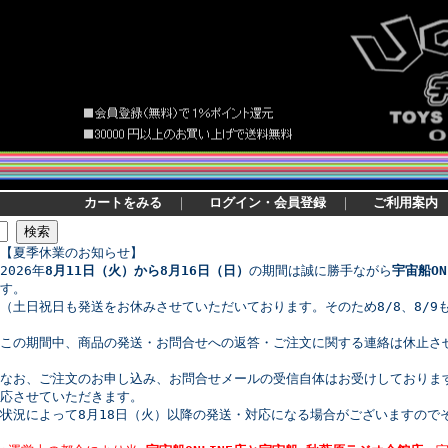
カートをみる
｜
ログイン・会員登録
｜
ご利用案内
【夏季休業のお知らせ】
2026年
8月11日（火）から8月16日（日）
の期間は誠に勝手ながら
宇宙船ON
す。
（土日祝日も発送をお休みさせていただいております。そのため8/8、8/9
この期間中、商品の発送・お問合せへの返答・ご注文に関する連絡は休止さ
なお、ご注文のお申し込み、お問合せメールの受信自体はお受けしております
応させていただきます。
状況によって8月18日（火）以降の発送・対応になる場合がございますので