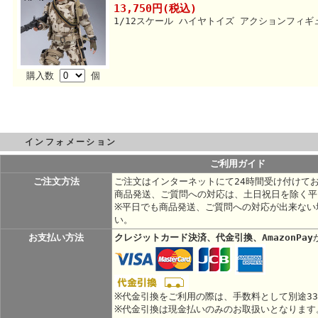
13,750円(税込)
1/12スケール ハイヤトイズ アクションフィ
購入数
個
インフォメーション
ご利用ガイド
ご注文方法
ご注文はインターネットにて24時間受け付けて
商品発送、ご質問への対応は、土日祝日を除く平
※平日でも商品発送、ご質問への対応が出来ない
い。
お支払い方法
クレジットカード決済、代金引換、AmazonPay
※代金引換をご利用の際は、手数料として別途3
※代金引換は現金払いのみのお取扱いとなります