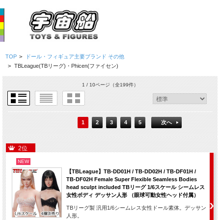
TOP
>
ドール・フィギュア主要ブランド その他
>
TBLeague(TBリーグ)・Phicen(ファイセン)
1 / 10ページ
（全199件）
1
2
3
4
5
次へ
2位
NEW
【TBLeague】TB-DD01H / TB-DD02H / TB-DF01H /
TB-DF02H Female Super Flexible Seamless Bodies
head sculpt included TBリーグ 1/6スケール シームレス
女性ボディ デッサン人形 （眼球可動女性ヘッド付属）
TBリーグ製 汎用1/6シームレス女性ドール素体。デッサン
人形。