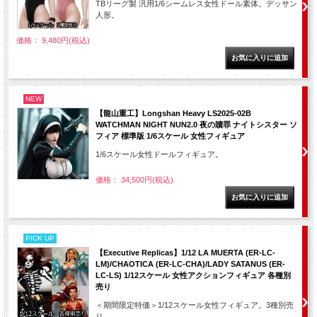
TBリーグ製 汎用1/6シームレス女性ドール素体。デッサン
人形。
価格： 9,480円(税込)
NEW
【龍山重工】Longshan Heavy LS2025-02B
WATCHMAN NIGHT NUN2.0 夜の贖罪 ナイトシスター ソ
フィア 標準版 1/6スケール 女性フィギュア
1/6スケール女性ドールフィギュア。
価格： 34,500円(税込)
PICK UP
【Executive Replicas】1/12 LA MUERTA (ER-LC-
LM)/CHAOTICA (ER-LC-CHA)/LADY SATANUS (ER-
LC-LS) 1/12スケール 女性アクションフィギュア 各種別
売り
＜期間限定特価＞1/12スケール女性フィギュア。3種別売
り。