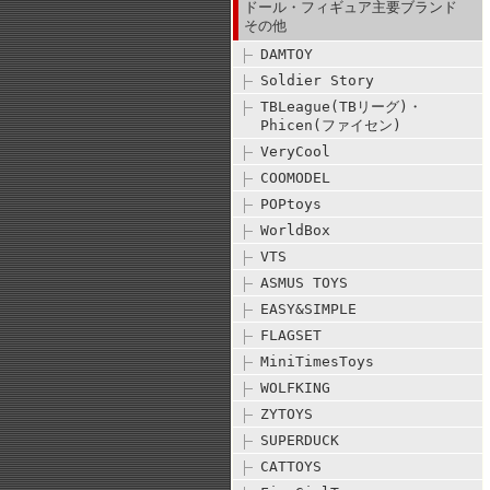
ドール・フィギュア主要ブランド
その他
DAMTOY
Soldier Story
TBLeague(TBリーグ)・
Phicen(ファイセン)
VeryCool
COOMODEL
POPtoys
WorldBox
VTS
ASMUS TOYS
EASY&SIMPLE
FLAGSET
MiniTimesToys
WOLFKING
ZYTOYS
SUPERDUCK
CATTOYS