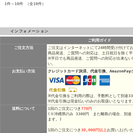
1件～10件 （全10件）
インフォメーション
ご利用ガイド
ご注文方法
ご注文はインターネットにて24時間受け付けて
商品発送、ご質問への対応は、土日祝日を除く平
※平日でも商品発送、ご質問への対応が出来ない
い。
お支払い方法
クレジットカード決済、代金引換、AmazonPay
※代金引換をご利用の際は、手数料として別途3
※代金引換は現金払いのみのお取扱いとなります
送料について
1回のご注文につき
770円
(※沖縄県のみ 3300円 また離島の場合、別
ます。)
1回のご注文につき
30,000円以上
お買い上げい