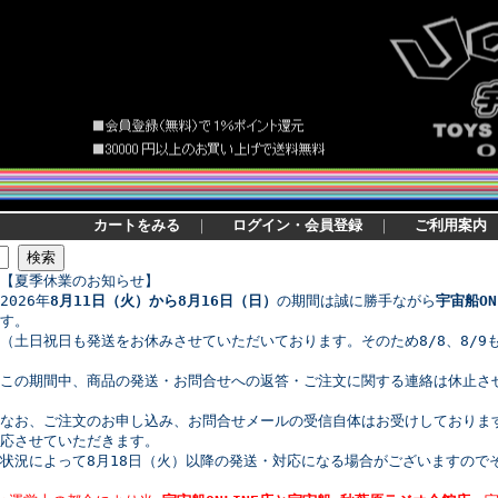
カートをみる
｜
ログイン・会員登録
｜
ご利用案内
【夏季休業のお知らせ】
2026年
8月11日（火）から8月16日（日）
の期間は誠に勝手ながら
宇宙船ON
す。
（土日祝日も発送をお休みさせていただいております。そのため8/8、8/9
この期間中、商品の発送・お問合せへの返答・ご注文に関する連絡は休止さ
なお、ご注文のお申し込み、お問合せメールの受信自体はお受けしております
応させていただきます。
状況によって8月18日（火）以降の発送・対応になる場合がございますので