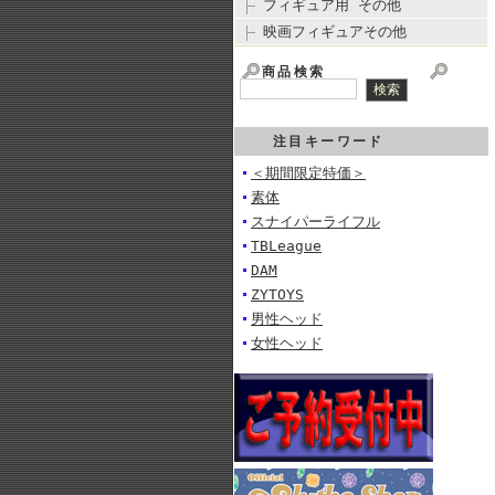
フィギュア用 その他
映画フィギュアその他
商品検索
注目キーワード
＜期間限定特価＞
素体
スナイパーライフル
TBLeague
DAM
ZYTOYS
男性ヘッド
女性ヘッド