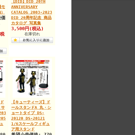
【DID】DID 20TH
場モ
ANNIVERSARY
納）
CATALOG 2003-2023
売価
DID 20周年記念 商品
カタログ 写真集
3,500円(税込)
(税
在庫切れ
ド
【キューティーズ】ド
・サ
ールスタンドA 丸・シ
203
ョートタイプ DS-
205
20120 DS-20121
ュ
1/6スケールフィギュ
ア用スタンド
80
希望小売価格: 770