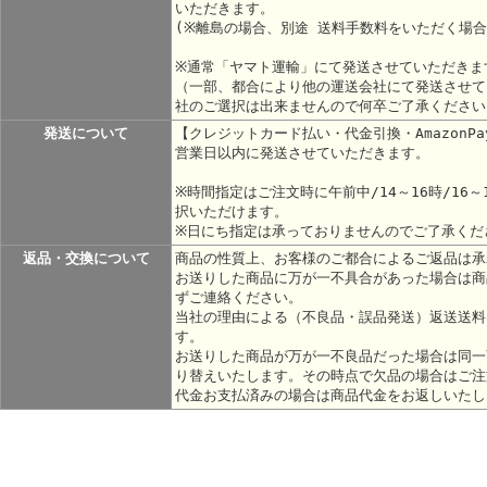
いただきます。
(※離島の場合、別途 送料手数料をいただく場
※通常「ヤマト運輸」にて発送させていただきま
（一部、都合により他の運送会社にて発送させて
社のご選択は出来ませんので何卒ご了承ください
発送について
【クレジットカード払い・代金引換・AmazonP
営業日以内に発送させていただきます。
※時間指定はご注文時に午前中/14～16時/16～1
択いただけます。
※日にち指定は承っておりませんのでご了承くだ
返品・交換について
商品の性質上、お客様のご都合によるご返品は承
お送りした商品に万が一不具合があった場合は商
ずご連絡ください。
当社の理由による（不良品・誤品発送）返送送料
す。
お送りした商品が万が一不良品だった場合は同一
り替えいたします。その時点で欠品の場合はご注
代金お支払済みの場合は商品代金をお返しいたし