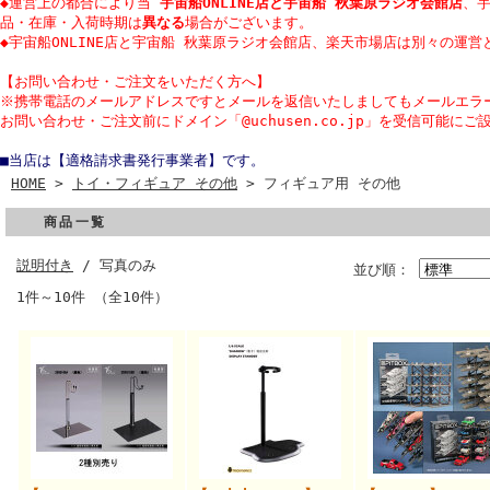
◆運営上の都合により当
宇宙船ONLINE店と宇宙船 秋葉原ラジオ会館店
、
品・在庫・入荷時期は
異なる
場合がございます。
◆宇宙船ONLINE店と宇宙船 秋葉原ラジオ会館店、楽天市場店は別々の運営
【
お問い合わせ・
ご注文をいただく方へ】
※携帯電話のメールアドレスですとメールを返信いたしましてもメールエラ
お問い合わせ・ご注文前にドメイン「@uchusen.co.jp」を受信可能にご
■当店は【適格請求書発行事業者】です。
HOME
>
トイ・フィギュア その他
> フィギュア用 その他
商品一覧
説明付き
/ 写真のみ
並び順：
1件～10件 （全10件）