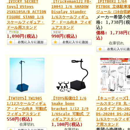
【VICKY SECRET
【Trickyman12】FB-
【PITBOX】1/64
toys】VStoys
10043 1/6 SHADOW
PITBOX 立体駐車
25XG105A/B ACTION
Display Stander
ジュール（10台収
メーカー希望小
FIGURE STAND 1/6
1/6スケールフィギュ
格: 1,738円(税
スケールフィギュア・
ア・ドール向き フィギ
込)
ドール用スタンド
ュアスタンド
価格: 1,738円
1,090円(税込)
990円(税込)
込)
在庫切れ
【TWTOYS】TW1905
【TOYS拓億仕】1/6
【キューティーズ】
1/12スケールフィギュ
Snake bone
ールスタンドB 丸
ア・ドール向き 可動式
bracket 1/12 1/9
ドルタイプ DS-20
フィギュアスタンド
1/6Scale 可動式 フ
DS-20204 DS-20
550円(税込)
ィギュアスタンド
1/6スケールフィギ
1,100円(税込)
在庫切れ
ア用スタンド
希望小売価格: 8
在庫切れ