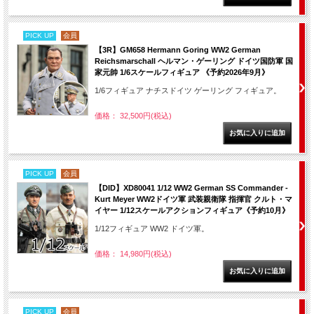
PICK UP
会員
【3R】GM658 Hermann Goring WW2 German
Reichsmarschall ヘルマン・ゲーリング ドイツ国防軍 国
家元帥 1/6スケールフィギュア 《予約2026年9月》
1/6フィギュア ナチスドイツ ゲーリング フィギュア。
価格： 32,500円(税込)
PICK UP
会員
【DID】XD80041 1/12 WW2 German SS Commander -
Kurt Meyer WW2ドイツ軍 武装親衛隊 指揮官 クルト・マ
イヤー 1/12スケールアクションフィギュア《予約10月》
1/12フィギュア WW2 ドイツ軍。
価格： 14,980円(税込)
PICK UP
会員