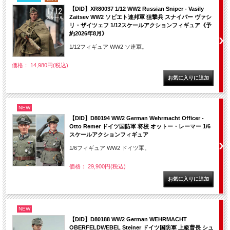
【DID】XR80037 1/12 WW2 Russian Sniper - Vasily
Zaitsev WW2 ソビエト連邦軍 狙撃兵 スナイパー ヴァシ
リ・ザイツェフ 1/12スケールアクションフィギュア《予
約2026年8月》
1/12フィギュア WW2 ソ連軍。
価格： 14,980円(税込)
NEW
【DID】D80194 WW2 German Wehrmacht Officer -
Otto Remer ドイツ国防軍 将校 オットー・レーマー 1/6
スケールアクションフィギュア
1/6フィギュア WW2 ドイツ軍。
価格： 29,900円(税込)
NEW
【DID】D80188 WW2 German WEHRMACHT
OBERFELDWEBEL Steiner ドイツ国防軍 上級曹長 シュ