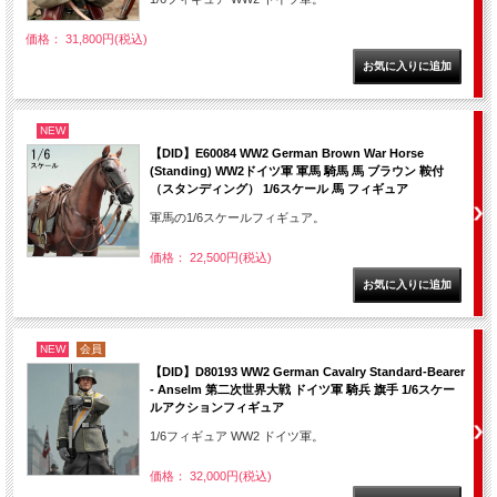
価格： 31,800円(税込)
NEW
【DID】E60084 WW2 German Brown War Horse
(Standing) WW2ドイツ軍 軍馬 騎馬 馬 ブラウン 鞍付
（スタンディング） 1/6スケール 馬 フィギュア
軍馬の1/6スケールフィギュア。
価格： 22,500円(税込)
NEW
会員
【DID】D80193 WW2 German Cavalry Standard-Bearer
- Anselm 第二次世界大戦 ドイツ軍 騎兵 旗手 1/6スケー
ルアクションフィギュア
1/6フィギュア WW2 ドイツ軍。
価格： 32,000円(税込)