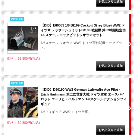
PICK UP
【DID】E60083 1/6 Bf109 Cockpit (Grey Blue) WW2 ド
イツ軍 メッサーシュミットBf109 戦闘機 第52戦闘航空団
1/6スケール コックピットジオラマセット
1/6スケール ジオラマ WW2 ドイツ軍戦闘機コックピッ
ト。
価格： 52,500円(税込)
PICK UP
【DID】D80190 WW2 German Luftwaffe Ace Pilot -
Erich Hartmann 第二次世界大戦 ドイツ空軍 エースパイ
ロット エーリヒ・ハルトマン 1/6スケールアクションフィ
ギュア
1/6フィギュア WW2 ドイツ空軍。
価格： 30,800円(税込)