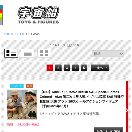
TOP
>
DID
>
DID WW2
1 / 9ページ
（全180件）
1
2
3
4
5
次へ
PICK UP
会員
【DID】K80197 1/6 WW2 British SAS Special Forces
Colonel - Alan 第二次世界大戦 イギリス陸軍 SAS 特殊空
挺部隊 大佐 アラン 1/6スケールアクションフィギュア
《予約2026年10月》
1/6フィギュア WW2 イギリス軍特殊部隊。
価格： 34,800円(税込)