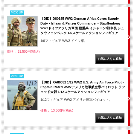
PICK UP
【DID】D80185 WW2 German Africa Corps Supply
Duty - Ishaan & Panzer Commander - Stauffenberg
WW2ドイツアフリカ軍団 輜重兵 イシャーン/戦車長 シュ
タウフェンベルク 1/6スケールアクションフィギュア
1/6フィギュア WW2 ドイツ軍。
価格： 29,500円(税込)
PICK UP
【DID】XA80032 1/12 WW2 U.S. Army Air Force Pilot -
Captain Rafed WW2アメリカ陸軍航空隊パイロット ラフ
ェッド大尉 1/12スケールアクションフィギュア
1/12フィギュア WW2 アメリカ陸軍パイロット。
価格： 13,500円(税込)