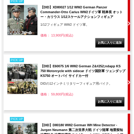
PICK UP
【DID】XD80027 1/12 WW2 German Panzer
Commander-Otto Carius WW2ドイツ軍 戦車長 オット
ー・カリウス 1/12スケールアクションフィギュア
1/12フィギュア WW2 ドイツ軍。
価格： 13,900円(税込)
PICK UP
【DID】E60075 1/6 WW2 German Z&#252;ndapp KS
750 Motorcycle with sidecar ドイツ国防軍 ツェンダップ
KS750 オートバイ サイドカー付
DIDの12インチミリタリーフィギュア用バイク。
価格： 59,800円(税込)
PICK UP
【DID】D80180 WW2 German WH Mine Detector -
Jurgen Neumann 第二次世界大戦 ドイツ陸軍 地雷探知