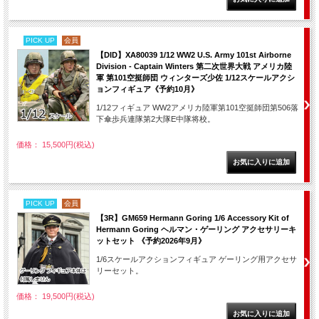
PICK UP
会員
【DID】XA80039 1/12 WW2 U.S. Army 101st Airborne
Division - Captain Winters 第二次世界大戦 アメリカ陸
軍 第101空挺師団 ウィンターズ少佐 1/12スケールアクシ
ョンフィギュア《予約10月》
1/12フィギュア WW2アメリカ陸軍第101空挺師団第506落
下傘歩兵連隊第2大隊E中隊将校。
価格： 15,500円(税込)
PICK UP
会員
【3R】GM659 Hermann Goring 1/6 Accessory Kit of
Hermann Goring ヘルマン・ゲーリング アクセサリーキ
ットセット 《予約2026年9月》
1/6スケールアクションフィギュア ゲーリング用アクセサ
リーセット。
価格： 19,500円(税込)