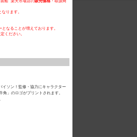
宇宙船 楽天市場店の
販売価格
・取扱商
となります。
ーとなることが増えております。
設定ください。
"ロックバイソン！監修・協力にキャラクター
牛角」のロゴがプリントされます。
。