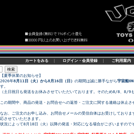
カートをみる
｜
ログイン・会員登録
｜
ご利用案内
【夏季休業のお知らせ】
2026年
8月11日（火）から8月16日（日）
の期間は誠に勝手ながら
宇宙船ON
す。
（土日祝日も発送をお休みさせていただいております。そのため8/8、8/9
この期間中、商品の発送・お問合せへの返答・ご注文に関する連絡は休止さ
なお、ご注文のお申し込み、お問合せメールの受信自体はお受けしております
応させていただきます。
状況によって8月18日（火）以降の発送・対応になる場合がございますので