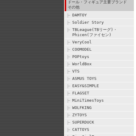
ドール・フィギュア主要ブランド
その他
DAMTOY
Soldier Story
TBLeague(TBリーグ)・
Phicen(ファイセン)
VeryCool
COOMODEL
POPtoys
WorldBox
VTS
ASMUS TOYS
EASY&SIMPLE
FLAGSET
MiniTimesToys
WOLFKING
ZYTOYS
SUPERDUCK
CATTOYS