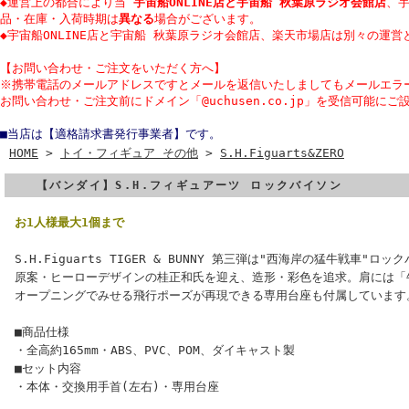
◆運営上の都合により当
宇宙船ONLINE店と宇宙船 秋葉原ラジオ会館店
、
品・在庫・入荷時期は
異なる
場合がございます。
◆宇宙船ONLINE店と宇宙船 秋葉原ラジオ会館店、楽天市場店は別々の運営
【
お問い合わせ・
ご注文をいただく方へ】
※携帯電話のメールアドレスですとメールを返信いたしましてもメールエラ
お問い合わせ・ご注文前にドメイン「@uchusen.co.jp」を受信可能にご
■当店は【適格請求書発行事業者】です。
HOME
>
トイ・フィギュア その他
>
S.H.Figuarts&ZERO
【バンダイ】S.H.フィギュアーツ ロックバイソン
お1人様最大1個まで
S.H.Figuarts TIGER & BUNNY 第三弾は"西海岸の猛牛戦車
原案・ヒーローデザインの桂正和氏を迎え、造形・彩色を追求。肩には「
オープニングでみせる飛行ポーズが再現できる専用台座も付属しています
■商品仕様
・全高約165mm・ABS、PVC、POM、ダイキャスト製
■セット内容
・本体・交換用手首(左右)・専用台座