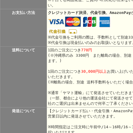
い。
お支払い方法
クレジットカード決済、代金引換、AmazonPay
※代金引換をご利用の際は、手数料として別途3
※代金引換は現金払いのみのお取扱いとなります
送料について
1回のご注文につき
770円
(※沖縄県のみ 3300円 また離島の場合、別
ます。)
1回のご注文につき
30,000円以上
お買い上げい
いただきます。
(※離島の場合、別途 送料手数料をいただく場
※通常「ヤマト運輸」にて発送させていただきま
（一部、都合により他の運送会社にて発送させて
社のご選択は出来ませんので何卒ご了承ください
発送について
【クレジットカード払い・代金引換・AmazonP
営業日以内に発送させていただきます。
※時間指定はご注文時に午前中/14～16時/16～1
択いただけます。