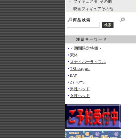
フィギュア用 その他
映画フィギュアその他
商品検索
注目キーワード
＜期間限定特価＞
素体
スナイパーライフル
TBLeague
DAM
ZYTOYS
男性ヘッド
女性ヘッド