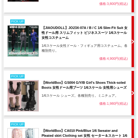
価格:3,800円(税込)
PICK UP
【JIAOUDOLL】JO23X-07A / B / C 1/6 Slim-Fit Suit 女
性ドール用 スリムフィット ビジネススーツ 1/6スケール
女性コスチューム
1/6スケール女性ドール・フィギュア用コスチューム。各
種別売り。
価格:4,900円(税込)
PICK UP
【WorldBox】GS004 G/Y/B Girl's Shoes Thick-soled
Boots 女性ドール用ブーツ 1/6スケール 女性用シューズ
1/6スケール シューズ。各種別売り。ミニチュア。
価格:1,980円(税込)
PICK UP
【WorldBox】CA010 Pink/Blue 1/6 Sweater and
Pleated skirt Clothing set 女性 セーター＆スカート 1/6