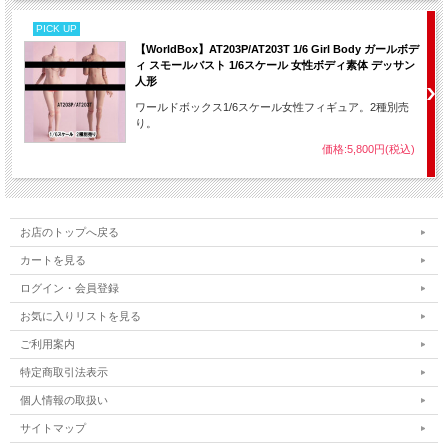
PICK UP
【WorldBox】AT203P/AT203T 1/6 Girl Body ガールボデ
ィ スモールバスト 1/6スケール 女性ボディ素体 デッサン
人形
ワールドボックス1/6スケール女性フィギュア。2種別売
り。
価格:5,800円(税込)
お店のトップへ戻る
カートを見る
ログイン・会員登録
お気に入りリストを見る
ご利用案内
特定商取引法表示
個人情報の取扱い
サイトマップ