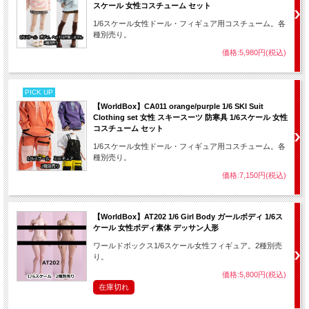
スケール 女性コスチューム セット
1/6スケール女性ドール・フィギュア用コスチューム。各
種別売り。
価格:5,980円(税込)
PICK UP
【WorldBox】CA011 orange/purple 1/6 SKI Suit
Clothing set 女性 スキースーツ 防寒具 1/6スケール 女性
コスチューム セット
1/6スケール女性ドール・フィギュア用コスチューム。各
種別売り。
価格:7,150円(税込)
【WorldBox】AT202 1/6 Girl Body ガールボディ 1/6ス
ケール 女性ボディ素体 デッサン人形
ワールドボックス1/6スケール女性フィギュア。2種別売
り。
価格:5,800円(税込)
在庫切れ