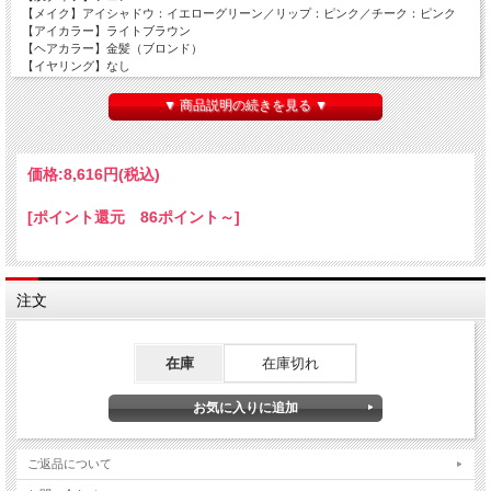
【メイク】アイシャドウ：イエローグリーン／リップ：ピンク／チーク：ピンク
【アイカラー】ライトブラウン
【ヘアカラー】金髪（ブロンド）
【イヤリング】なし
【マニキュア】なし
【セット内容】ドール、ワンピース、エプロン、ヘッドドレス、タイツ、シュー
▼ 商品説明の続きを見る ▼
ズ、ショーツ、スタンド
画像はサンプルです。
価格:
8,616円
(税込)
[ポイント還元 86ポイント～]
注文
在庫
在庫切れ
ご返品について