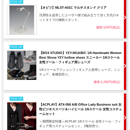
PICK UP
【オビツ】MLST-A01C マルチスタンド クリア
汎用性を追求したユーザー側で組み立てて頂く方式のキ
ットタイプの補助スタンド。
価格:520円(税込)
PICK UP
【BOX STUDIO】YZY-001A/B/C 1/6 Handmade Women
Best Shose YZY hollow shoes スニーカー 1/6スケール
女性ドール・フィギュア用シューズ
1/6スケールアクションフィギュア人形用シューズ。ミニ
チュア。各種別売り。
価格:5,280円(税込)
PICK UP
【ACPLAY】ATX-058 A/B Office Lady Business suit 女
性ビジネススーツ＆ハイヒール 1/6スケール 女性コスチュ
ームセット
＜期間限定特価＞ACPLAY 1/6スケール 女性ドール・フィ
ギュア用コスチュームセット。2種別売り。