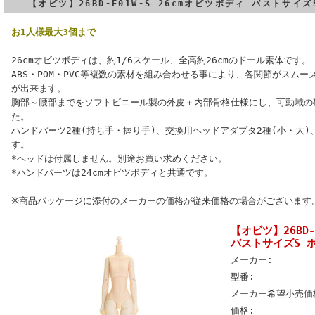
【オビツ】26BD-F01W-S 26cmオビツボディ バストサ
お1人様最大3個まで
26cmオビツボディは、約1/6スケール、全高約26cmのドール素体です。
ABS・POM・PVC等複数の素材を組み合わせる事により、各関節がスム
が出来ます。
胸部～腰部までをソフトビニール製の外皮＋内部骨格仕様にし、可動域の
た。
ハンドパーツ2種(持ち手・握り手)、交換用ヘッドアダプタ2種(小・大
す。
*ヘッドは付属しません。別途お買い求めください。
*ハンドパーツは24cmオビツボディと共通です。
※商品パッケージに添付のメーカーの価格が従来価格の場合がございます
【オビツ】26BD-
バストサイズS
メーカー:
型番:
メーカー希望小売価
価格: