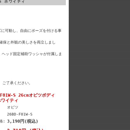
イズS ホワイティ
ーズに可動し、自由にポーズを付ける事
確保と外観の美しさを両立しまし
)、ヘッド固定補助ワッシャが付属しま
。ご了承ください。
F01W-S 26cmオビツボディ
 ホワイティ
オビツ
26BD-F01W-S
3,190円(税込)
格: