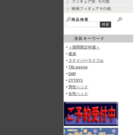
フィギュア用 その他
映画フィギュアその他
商品検索
注目キーワード
＜期間限定特価＞
素体
スナイパーライフル
TBLeague
DAM
ZYTOYS
男性ヘッド
女性ヘッド