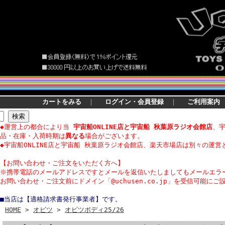
カートをみる
｜
ログイン・会員登録
｜
ご利用案内
◆運営上の都合により当
宇宙船ONLINE店と宇宙船 秋葉原ラジオ会館店
、
品・在庫・入荷時期は
異なる
場合がございます。
◆宇宙船ONLINE店と宇宙船 秋葉原ラジオ会館店、楽天市場店は別々の運営
【
お問い合わせ・
ご注文をいただく方へ】
※携帯電話のメールアドレスですとメールを返信いたしましてもメールエラ
お問い合わせ・ご注文前にドメイン「@uchusen.co.jp」を受信可能にご
■当店は【適格請求書発行事業者】です。
HOME
>
オビツ
>
オビツボディ25/26