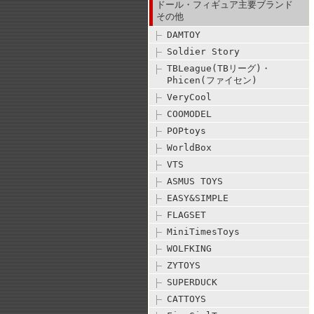
ドール・フィギュア主要ブランド
その他
DAMTOY
Soldier Story
TBLeague(TBリーグ)・
Phicen(ファイセン)
VeryCool
COOMODEL
POPtoys
WorldBox
VTS
ASMUS TOYS
EASY&SIMPLE
FLAGSET
MiniTimesToys
WOLFKING
ZYTOYS
SUPERDUCK
CATTOYS