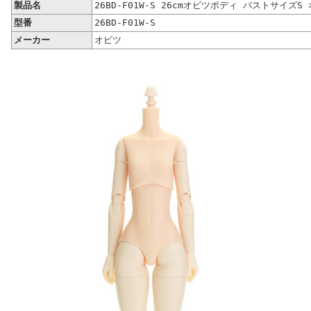
製品名
26BD-F01W-S 26cmオビツボディ バストサイズ
型番
26BD-F01W-S
メーカー
オビツ