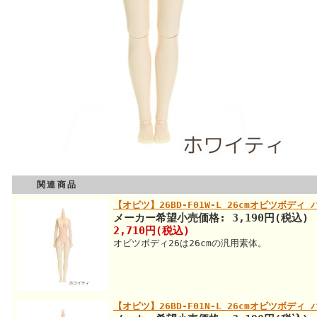
関連商品
【オビツ】26BD-F01W-L 26cmオビツボデ
メーカー希望小売価格: 3,190円(税込)
2,710円(税込)
オビツボディ26は26cmの汎用素体。
【オビツ】26BD-F01N-L 26cmオビツボデ