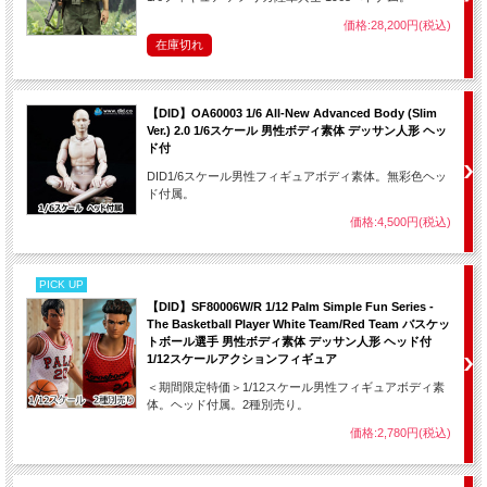
価格:28,200円(税込)
在庫切れ
【DID】OA60003 1/6 All-New Advanced Body (Slim
Ver.) 2.0 1/6スケール 男性ボディ素体 デッサン人形 ヘッ
ド付
DID1/6スケール男性フィギュアボディ素体。無彩色ヘッ
ド付属。
価格:4,500円(税込)
PICK UP
【DID】SF80006W/R 1/12 Palm Simple Fun Series -
The Basketball Player White Team/Red Team バスケッ
トボール選手 男性ボディ素体 デッサン人形 ヘッド付
1/12スケールアクションフィギュア
＜期間限定特価＞1/12スケール男性フィギュアボディ素
体。ヘッド付属。2種別売り。
価格:2,780円(税込)