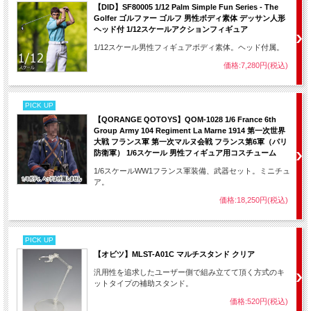
【DID】SF80005 1/12 Palm Simple Fun Series - The
Golfer ゴルファー ゴルフ 男性ボディ素体 デッサン人形
ヘッド付 1/12スケールアクションフィギュア
1/12スケール男性フィギュアボディ素体。ヘッド付属。
価格:7,280円(税込)
PICK UP
【QORANGE QOTOYS】QOM-1028 1/6 France 6th
Group Army 104 Regiment La Marne 1914 第一次世界
大戦 フランス軍 第一次マルヌ会戦 フランス第6軍（パリ
防衛軍） 1/6スケール 男性フィギュア用コスチューム
1/6スケールWW1フランス軍装備、武器セット。ミニチュ
ア。
価格:18,250円(税込)
PICK UP
【オビツ】MLST-A01C マルチスタンド クリア
汎用性を追求したユーザー側で組み立てて頂く方式のキ
ットタイプの補助スタンド。
価格:520円(税込)