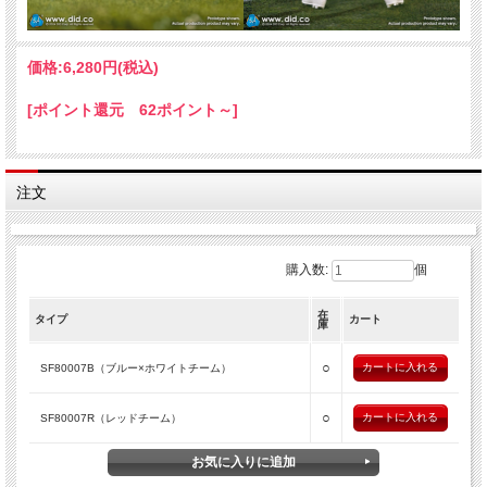
価格:
6,280円
(税込)
[ポイント還元 62ポイント～]
注文
購入数:
個
在
タイプ
カート
庫
○
SF80007B（ブルー×ホワイトチーム）
○
SF80007R（レッドチーム）