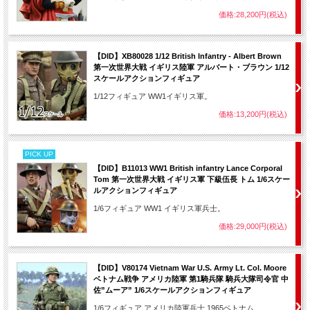
価格:28,200円(税込)
【DID】XB80028 1/12 British Infantry - Albert Brown
第一次世界大戦 イギリス陸軍 アルバート・ブラウン 1/12
スケールアクションフィギュア
1/12フィギュア WW1イギリス軍。
価格:13,200円(税込)
PICK UP
【DID】B11013 WW1 British infantry Lance Corporal
Tom 第一次世界大戦 イギリス軍 下級伍長 トム 1/6スケー
ルアクションフィギュア
1/6フィギュア WW1 イギリス軍兵士。
価格:29,000円(税込)
【DID】V80174 Vietnam War U.S. Army Lt. Col. Moore
ベトナム戦争 アメリカ陸軍 第1騎兵隊 騎兵大隊司令官 中
佐”ムーア” 1/6スケールアクションフィギュア
1/6フィギュア アメリカ陸軍兵士 1965ベトナム。