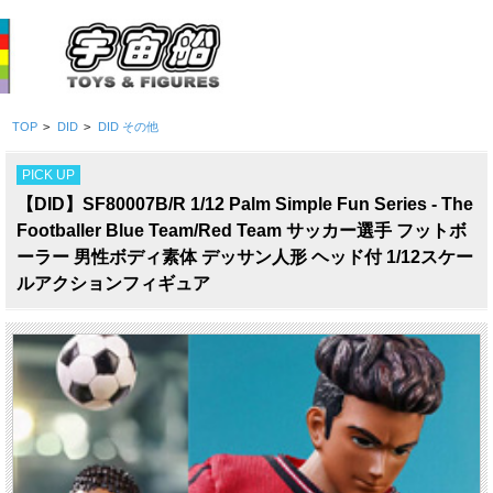
TOP
>
DID
>
DID その他
PICK UP
【DID】SF80007B/R 1/12 Palm Simple Fun Series - The
Footballer Blue Team/Red Team サッカー選手 フットボ
ーラー 男性ボディ素体 デッサン人形 ヘッド付 1/12スケー
ルアクションフィギュア