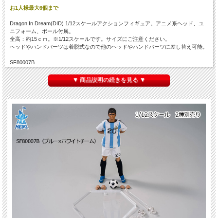
お1人様最大6個まで
Dragon In Dream(DID) 1/12スケールアクションフィギュア。アニメ系ヘッド、ユ
ニフォーム、ボール付属。
全高：約15ｃｍ。※1/12スケールです。サイズにご注意ください。
ヘッドやハンドパーツは着脱式なので他のヘッドやハンドパーツに差し替え可能。
SF80007B
Base 1 Beautifully-made headsculpt 2 1/12 Palm Hero Series body 3 Left palm x 2 +
Right palm x 2 Outfits 4 Blue footballer sports jersey 5 White footballer sports shorts
▼ 商品説明の続きを見る ▼
6 Football leg sleeve 7 Blue football shoes Accessories 8 Football 9 Action figure
transparent stand
SF80007R
Base 1 Beautifully-made headsculpt 2 1/12 Palm Hero Series body 3 Left palm x 2 +
Right palm x 2 Outfits 4 Red footballer sports jersey 5 White footballer sports shorts
6 Football leg sleeve 7 White football shoes Accessories 8 Football 9 Action figure
transparent stand
●１タイプ入りです。タイプをお選びください。
SF80007B（ブルー×ホワイトチーム）、SF80007R（レッドチーム）
※カートに入らないタイプ、表示されないタイプは在庫がございません。
※付属ボディは１体のみです。
※簡単な組み立て作業を必要とする場合があります。対象年齢15歳以上
※材質上、本体に色移り、くすみ、細かなキズなどが発生している場合がございま
す。