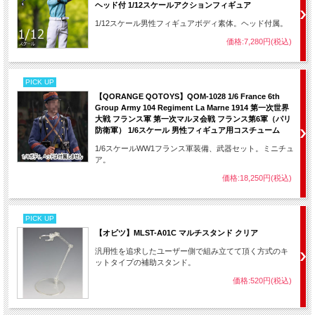
ヘッド付 1/12スケールアクションフィギュア
1/12スケール男性フィギュアボディ素体。ヘッド付属。
価格:7,280円(税込)
PICK UP
【QORANGE QOTOYS】QOM-1028 1/6 France 6th
Group Army 104 Regiment La Marne 1914 第一次世界
大戦 フランス軍 第一次マルヌ会戦 フランス第6軍（パリ
防衛軍） 1/6スケール 男性フィギュア用コスチューム
1/6スケールWW1フランス軍装備、武器セット。ミニチュ
ア。
価格:18,250円(税込)
PICK UP
【オビツ】MLST-A01C マルチスタンド クリア
汎用性を追求したユーザー側で組み立てて頂く方式のキ
ットタイプの補助スタンド。
価格:520円(税込)