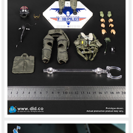
Insignia
17 Shoulder board x 1 pair
18 US Navy Fighter Weapons School Patch X 1 + US Flag Patch X 1
19 Breast Patch X 1
※付属ボディは１体のみです。
※簡単な組み立て作業を必要とする場合があります。対象年齢15歳以上
※材質上、本体に色移り、くすみ、細かなキズなどが発生している場合がございま
す。
※塗装、関節の固さ・緩さ、縫製には個体差、左右差がある場合がございます。ご
了承ください。
※仕様は変更になる場合がございます。※画像は試作品です。実際の商品と異なる
場合がございます。
※パッケージにダメージがございます。ご了承ください。