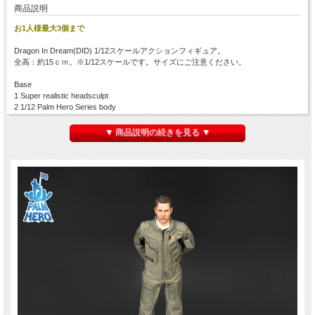
商品説明
お1人様最大3個まで
Dragon In Dream(DID) 1/12スケールアクションフィギュア。
全高：約15ｃｍ。※1/12スケールです。サイズにご注意ください。
Base
1 Super realistic headsculpt
2 1/12 Palm Hero Series body
3 Left palms X3 + right palms X3
▼ 商品説明の続きを見る ▼
Outfits
4 Fighter pilots helmet & flight helmet bag
5 Flight Suit
6 White T-shirt
7 PCU78 Survival Integrated Torso Harness and Survival Vest
8 CSU-13B/P Anti-G Suit
9 GS/FRP-2 Flight Gloves
10 LPU-33 life preserver
11 Military boots
Accessories
12 MBU-23/P oxygen mask
13 CRU-103 Oxygen Regulator with Survival Vest Pouch
14 PRC-149 survival radio with cover
15 Sunglasses
16 Action figure transparent stand