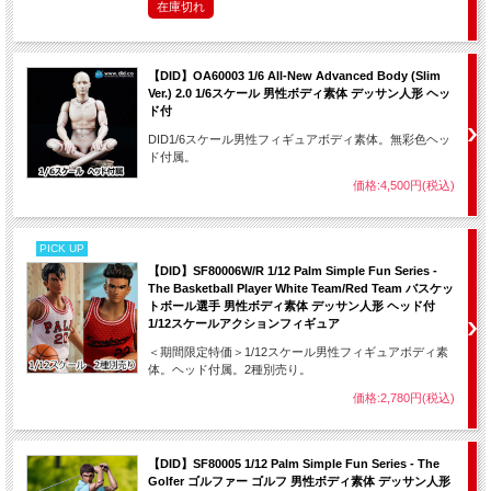
在庫切れ
【DID】OA60003 1/6 All-New Advanced Body (Slim
Ver.) 2.0 1/6スケール 男性ボディ素体 デッサン人形 ヘッ
ド付
DID1/6スケール男性フィギュアボディ素体。無彩色ヘッ
ド付属。
価格:4,500円(税込)
PICK UP
【DID】SF80006W/R 1/12 Palm Simple Fun Series -
The Basketball Player White Team/Red Team バスケッ
トボール選手 男性ボディ素体 デッサン人形 ヘッド付
1/12スケールアクションフィギュア
＜期間限定特価＞1/12スケール男性フィギュアボディ素
体。ヘッド付属。2種別売り。
価格:2,780円(税込)
【DID】SF80005 1/12 Palm Simple Fun Series - The
Golfer ゴルファー ゴルフ 男性ボディ素体 デッサン人形