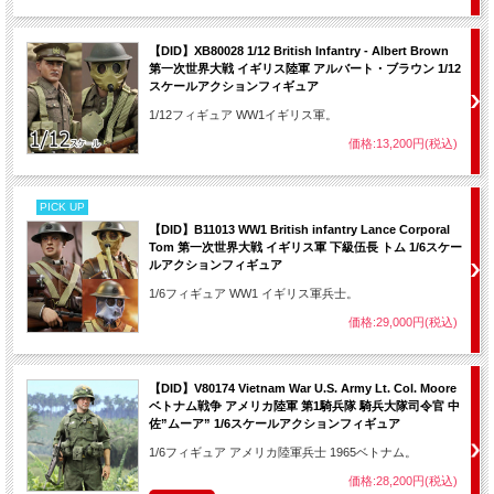
【DID】XB80028 1/12 British Infantry - Albert Brown
第一次世界大戦 イギリス陸軍 アルバート・ブラウン 1/12
スケールアクションフィギュア
1/12フィギュア WW1イギリス軍。
価格:13,200円(税込)
PICK UP
【DID】B11013 WW1 British infantry Lance Corporal
Tom 第一次世界大戦 イギリス軍 下級伍長 トム 1/6スケー
ルアクションフィギュア
1/6フィギュア WW1 イギリス軍兵士。
価格:29,000円(税込)
【DID】V80174 Vietnam War U.S. Army Lt. Col. Moore
ベトナム戦争 アメリカ陸軍 第1騎兵隊 騎兵大隊司令官 中
佐”ムーア” 1/6スケールアクションフィギュア
1/6フィギュア アメリカ陸軍兵士 1965ベトナム。
価格:28,200円(税込)