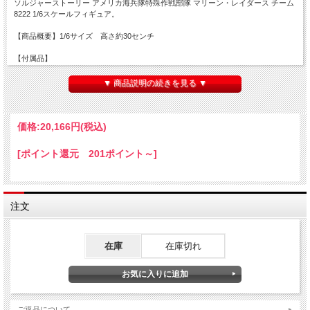
ソルジャーストーリー アメリカ海兵隊特殊作戦部隊 マリーン・レイダース チーム
8222 1/6スケールフィギュア。
【商品概要】1/6サイズ 高さ約30センチ
【付属品】
.CP NIGHTCAP、.NATO WOODLAND COMBAT SHIRT、.NATO WOODLAND
COMBATPANTS、.TEE、.BELT、.MILITARYEMERGENCYTOURNIQUET、.CP
▼ 商品説明の続きを見る ▼
LV-MBAV BODY ARMOR 、.DISRUPTIVE ENVIRONMENTS(D3) CHEST
RIG、.D3x MULTI-MISSION HANGER、.KAMEEZ (FR) PERAHAN
TUNBAN、.SHAWI CAPE、.PLAINCLOTHES CONCEALED CARRY VEST、.3500
3DAY ASSAULT PACK WITH TUBE、.VTAC-MK2 WIDE PADDED SLING 、.OR
価格:
20,166円
(税込)
GLOVES、.SAWTOOTH BOOTS、.PATCHES、.MARINE TIME FAST HELMET
、.PVS15 NIGHT VISION GOOGLE、.L4G24 NVG MOUNT 、.NVG COMPASS
[ポイント還元 201ポイント～]
MAGNETIC、.STROBE LIGHT、.HELMET CAMMER、.CHARGE - MPLS
HELMET-LIGHTS、.COMTAC 3 HEADSET WITH PTT、.ARC MOUNT、.G-Code
RTI DUTY MOUNT KYDEX BELT-SLIDE、.SERPA CQC 1911 HOLSTER、.M1911
PISTOL、.M1911 MAG *2+1、.MK18 MOD1 RIFLE、- M3 Tactical Rail Gun Light、-
DUAL BUTTON REMOTE 、- Front sight、- Rear sight、- Specter with DR slght、-
注文
QD Silcener、- EMOD stock、- AFG Grip、- PEQ-16、.M4 MAG x4+1、.SMOKE
GRENADE *2、.MK13 MOD0 BTV-EL FLASH BANG *2、.LIGHT STICKS *4、.BT-
GG KNIFE、.EMT SCISSORS、.WATCH、.PRC-152 RADIO、.URBAN SPEAKER
在庫
在庫切れ
MICRPHONE 、.BODY、.BARE HAND * 3 PAIRS
※ご自身での着せ付け、装備の装着などが必要です。説明書は元々付属しません
※パッケージに擦れ、角つぶれ、切れ等ダメージがございます。ご了承の上、ご注
文ください。
※画像は試作品のため実際の商品と異なる場合がございます。
ご返品について