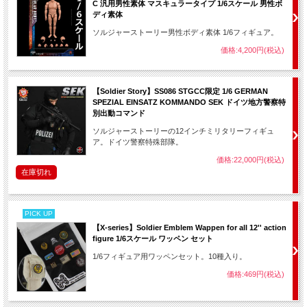
C 汎用男性素体 マスキュラータイプ 1/6スケール 男性ボ
ディ素体
ソルジャーストーリー男性ボディ素体 1/6フィギュア。
価格:4,200円(税込)
【Soldier Story】SS086 STGCC限定 1/6 GERMAN
SPEZIAL EINSATZ KOMMANDO SEK ドイツ地方警察特
別出動コマンド
ソルジャーストーリーの12インチミリタリーフィギュ
ア。ドイツ警察特殊部隊。
価格:22,000円(税込)
在庫切れ
PICK UP
【X-series】Soldier Emblem Wappen for all 12'' action
figure 1/6スケール ワッペン セット
1/6フィギュア用ワッペンセット。10種入り。
価格:469円(税込)