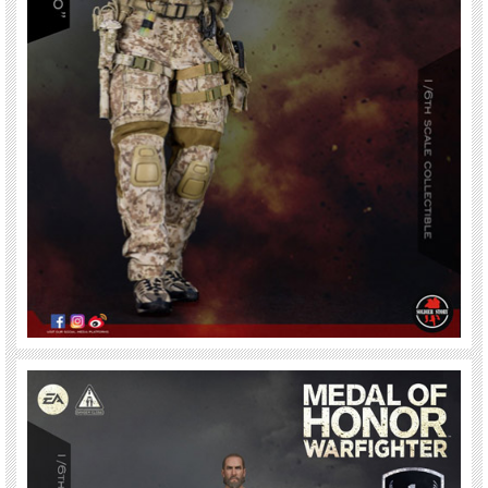
shear (blue) Rite in rain note book (tan) Garmin foretrex 101 GPS /w wristband
Tactical bolt cutters /w AOR1 camo spray & grip tape Plastic handcuffs x 3
Carabiner (small) Carabiner (large) Explosive breaching charge Hydration drink
tube Hydration drink tube cover Yellow ball pen Waterproof pen SOG Voodoo hawk
SOG Voodoo hawk sheath Winkler belt knife Winkler knife sheath Water bottle C-A-
T combat application tourniquet Tactical gloved weapon hand (1 pair) MK54 MOD0
Firing device hand held G-shock watch COMMUNICATION PRC148 tactical radio
PRC148 extension cable PRC148 blade antenna Atlantic signal dominator II headset
Atlantic signal dominator II PTT box WEAPON FN MK17 MOD0 7.62 rifle (AOR1
camo spray) FN MK17 MOD0 front / rear iron sight FN MK17 rifle magazine x4 FNH
ECP flash hider FN MK17 suppressor FN EGLM grenade launcher (AOR1 camo
spray) Insight SU-233 weapon light Insight dual pressure switch Elcan specter dr
1.5X / 6X LA5/ PEQ laser pointer 40mm M433 grenade x 3 40mm White star 40mm
training round LBT AOR1 wide pad rifle sling SIG P226R 9mm pistol (AOR1 camo
spray) AAC Evolution 9mm suppressor (AOR1 camo spray) SIG P226 9mm pistol
magazine x2 LBT AOR1 0372L holster PATCH SET MOH Tier one velcro patch
96XKCall sign velcro patch GK1 AOR1 call sign velcro patch Punisher round velcro
patch IR US black/tan velcro patch IR US black/green velcro patch NRA
membership velcro patch Don’t tread on me AOR1 velcro patch FIGURE STAND
MOH warfighter “VOODOO” exclusive figure stand
※ご自身での着せ付け、装備の装着などが必要です。説明書は元々付属しません
※付属ボディは１体のみです。※服をかけているトルソー（マネキン）、定規は付
属しません。
※塗装、縫製、関節の固さ、左右差、バリの有無など個体差がございますのでご了
承ください。また材質上、ボディに色移り等発生している場合がございます。
※画像は試作品です。実際の商品と一部異なる場合がございます。仕様が変更され
る場合がございます。