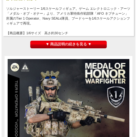
ソルジャーストーリー 1/6スケールフィギュア。ゲーム エレクトロニック・アーツ
「メダル・オブ・オナー」より、アメリカ軍特殊作戦部隊「AFO ネプチューン」
所属のTier 1 Operator、Navy SEALs隊員、ブードゥーを1/6スケールアクションフ
ィギュアで再現。
【商品概要】1/6サイズ 高さ約30センチ
【付属品】
▼ 商品説明の続きを見る ▼
1/6 HEADGEAR Ops Core FAST Maritime ballistic helmet (AOR1 pattern hydro dip)
Wilcox L4 G19 mount /w horn GPNVG18 night vision goggles (LED ver.) LED light
module (battery box) x 2 AG1 battery x 4 GPNVG18 battery box GPNVG18 lens
cover x 2 Contour HD helmet camera Princeton Tec MPLS rail light S&S Manta
strobe S&S V-LITE (red) S&S V-LITE (blue) Kaenon sunglasses (smoke lens)
HEADSCULPT Life live Medal Of Honor Voodoo headsculpt BODY S2.5 BODY
Weapon holding bare hand (1 Pair) Relaxed bare hand (1 Pair) Bare Feet (1 Pair)
UNIFORM Crye Precision Navy custom G3 combat shirt (sleeves cut) Crye
Precision Navy custom combat shirt Crye Precision knee pad (1 pair) Brown T-shirt
Inner vest CQB/Rigger's belt Merrell hiking boots (sewing) Black/Tan shemagh
desert scarf TACTICAL GEAR LBT AOR1 6094K M4 front panel LBT AOR1 6094A
back panel LBT AOR1 6094 shoulder pads (1 pair) LBT AOR1 6094 Cummerbund
EI AOR1 hand grenade pouch S&S AOR1 vertical tourniquet pouch S&S AOR1
tourniquet LBT AOR1 NVG pouch LBT AOR1 NVG pouch (medic pouch custom)
LBT AOR1 hydro carrier EI AOR1 charge pouch EI AOR1 canteen pouch EI AOR1
Double 9mm pouch EI AOR1 Leg panel EI AOR1 40mm pouch x 6 Crye AOR1 small
utility pouch Crye AOR1 40mm pouch LBT 9022b AOR1 medic pouch Armor plate x
2 Yates Gear personal retention lanyard w/ Kong clip M67 hand grenade MK13 MOD
0 flash bang X 2 Tactical light stick (short) x 3 Tactical light stick (red / long) Trauma