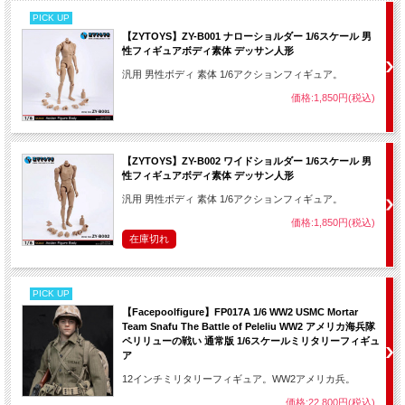
PICK UP
【ZYTOYS】ZY-B001 ナローショルダー 1/6スケール 男
性フィギュアボディ素体 デッサン人形
汎用 男性ボディ 素体 1/6アクションフィギュア。
価格:1,850円(税込)
【ZYTOYS】ZY-B002 ワイドショルダー 1/6スケール 男
性フィギュアボディ素体 デッサン人形
汎用 男性ボディ 素体 1/6アクションフィギュア。
価格:1,850円(税込)
在庫切れ
PICK UP
【Facepoolfigure】FP017A 1/6 WW2 USMC Mortar
Team Snafu The Battle of Peleliu WW2 アメリカ海兵隊
ペリリューの戦い 通常版 1/6スケールミリタリーフィギュ
ア
12インチミリタリーフィギュア。WW2アメリカ兵。
価格:22,800円(税込)