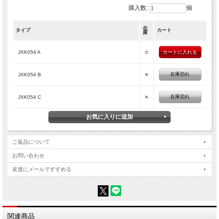
購入数:
個
在
タイプ
カート
庫
○
JXK054 A
×
在庫切れ
JXK054 B
×
在庫切れ
JXK054 C
ご返品について
お問い合わせ
友達にメールですすめる
関連商品