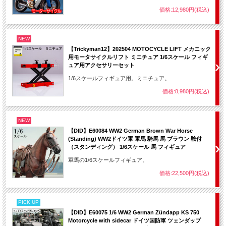
価格:12,980円(税込)
NEW
【Trickyman12】202504 MOTOCYCLE LIFT メカニック
用モータサイクルリフト ミニチュア 1/6スケール フィギ
ュア用アクセサリーセット
1/6スケールフィギュア用。ミニチュア。
価格:8,980円(税込)
NEW
【DID】E60084 WW2 German Brown War Horse
(Standing) WW2ドイツ軍 軍馬 騎馬 馬 ブラウン 鞍付
（スタンディング） 1/6スケール 馬 フィギュア
軍馬の1/6スケールフィギュア。
価格:22,500円(税込)
PICK UP
【DID】E60075 1/6 WW2 German Zündapp KS 750
Motorcycle with sidecar ドイツ国防軍 ツェンダップ