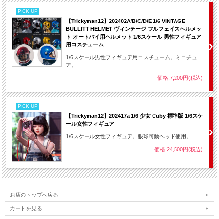
PICK UP
【Trickyman12】202402A/B/C/D/E 1/6 VINTAGE
BULLITT HELMET ヴィンテージ フルフェイスヘルメッ
ト オートバイ用ヘルメット 1/6スケール 男性フィギュア
用コスチューム
1/6スケール男性フィギュア用コスチューム。ミニチュ
ア。
価格:7,200円(税込)
PICK UP
【Trickyman12】202417a 1/6 少女 Cuby 標準版 1/6スケ
ール女性フィギュア
1/6スケール女性フィギュア。眼球可動ヘッド使用。
価格:24,500円(税込)
お店のトップへ戻る
カートを見る