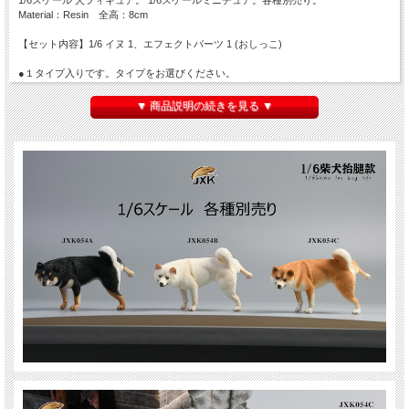
1/6スケール 犬フィギュア。 1/6スケールミニチュア。各種別売り。
Material：Resin 全高：8cm
【セット内容】1/6 イヌ 1、エフェクトパーツ 1 (おしっこ)
●１タイプ入りです。タイプをお選びください。
JXK054 A、JXK054 B、JXK054 C
※カートに入らないタイプ、表示されないタイプは在庫がございません。
▼ 商品説明の続きを見る ▼
※塗装は個体差がございます。
※画像は試作品のため実際の商品と異なる場合がございます。
※パッケージにダメージ等ございます。