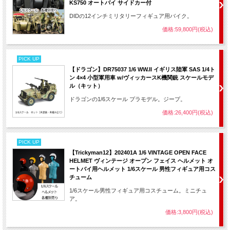
KS750 オートバイ サイドカー付
DIDの12インチミリタリーフィギュア用バイク。
価格:59,800円(税込)
PICK UP
【ドラゴン】DR75037 1/6 WW.II イギリス陸軍 SAS 1/4ト
ン 4×4 小型軍用車 w/ヴィッカースK機関銃 スケールモデ
ル（キット）
ドラゴンの1/6スケール プラモデル。ジープ。
価格:26,400円(税込)
PICK UP
【Trickyman12】202401A 1/6 VINTAGE OPEN FACE
HELMET ヴィンテージ オープン フェイス ヘルメット オ
ートバイ用ヘルメット 1/6スケール 男性フィギュア用コス
チューム
1/6スケール男性フィギュア用コスチューム。ミニチュ
ア。
価格:3,800円(税込)