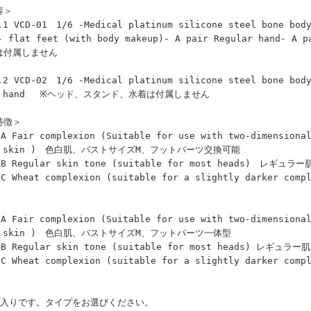
容＞
.1 VCD-01 1/6 -Medical platinum silicone steel bone body
- flat feet (with body makeup)- A pair Regular hand- 
は付属しません
.2 VCD-02 1/6 -Medical platinum silicone steel bone body
rs hand ※ヘッド、スタンド、水着は付属しません
特徴＞
A Fair complexion (Suitable for use with two-dimensional
er skin ) 色白肌、バストサイズM、フットパーツ交換可能
1B Regular skin tone (suitable for most heads)
1C Wheat complexion (suitable for a slightly dark
A Fair complexion (Suitable for use with two-dimensional
er skin ) 色白肌、バストサイズM、フットパーツ一体型
2B Regular skin tone (suitable for most heads) 
2C Wheat complexion (suitable for a slightly darke
プ入りです。タイプをお選びください。