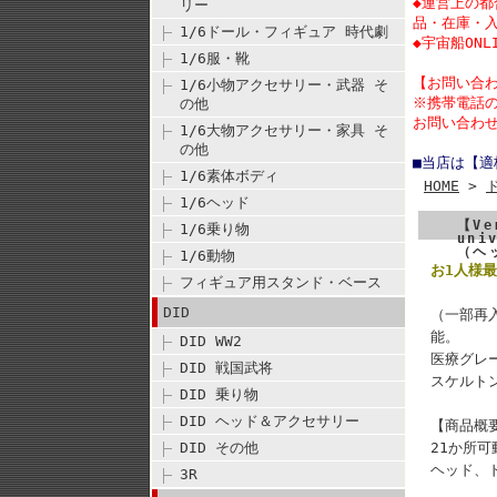
◆運営上の
リー
品・在庫・
1/6ドール・フィギュア 時代劇
◆宇宙船ON
1/6服・靴
【
お問い合
1/6小物アクセサリー・武器 そ
※携帯電話
の他
お問い合わせ
1/6大物アクセサリー・家具 そ
の他
■当店は【
1/6素体ボディ
HOME
>
1/6ヘッド
【Ve
1/6乗り物
uni
（ヘ
1/6動物
お1人様最
フィギュア用スタンド・ベース
DID
（一部再
能。
DID WW2
医療グレ
DID 戦国武将
スケルト
DID 乗り物
DID ヘッド＆アクセサリー
【商品概
DID その他
21か所可
ヘッド、
3R