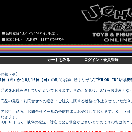
カートをみる
｜
ログイン・会員登録
｜
のお知らせ】
11日（火）から8月16日（日）
の期間は誠に勝手ながら
宇宙船ONLINE店
は
夏
発送をお休みさせていただいております。そのため8/8、8/9もお休みとな
、商品の発送・お問合せへの返答・ご注文に関する連絡は休止させていただき
文のお申し込み、お問合せメールの受信自体はお受けしております。8月17日
ただきます。
て8月18日（火）以降の発送・対応になる場合がございますのでその際は何卒