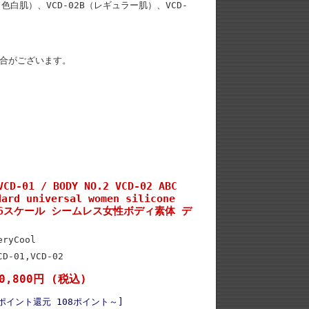
A（色白肌）、VCD-02B（レギュラー肌）、VCD-
合がございます。
CD-01 / BODY NO.2 VCD-02 ABC
dard universal women silicone
1/6スケール シームレス女性ボディ素体 デ
eryCool
CD-01,VCD-02
0,800円 (税込)
ポイント還元 108ポイント～]