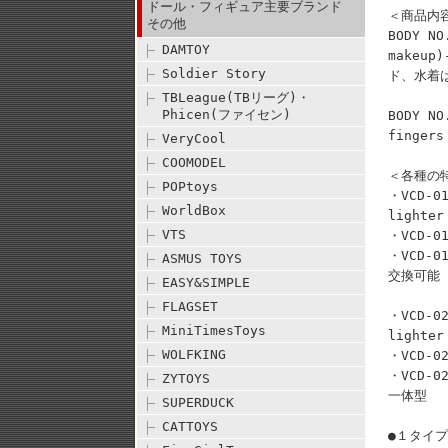
ドール・フィギュア主要ブランド
＜商品内
その他
BODY NO
DAMTOY
makeup)
Soldier Story
ド、水着
TBLeague(TBリーグ)・
Phicen(ファイセン)
BODY NO
finge
VeryCool
COOMODEL
＜各種の
POPtoys
・VCD-01
WorldBox
light
VTS
・VCD-0
・VCD-0
ASMUS TOYS
交換可能
EASY&SIMPLE
FLAGSET
・VCD-02
MiniTimesToys
light
WOLFKING
・VCD-0
・VCD-0
ZYTOYS
一体型
SUPERDUCK
CATTOYS
●１タイ