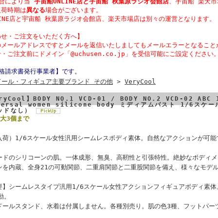
都合により当
宇宙船ONLINE店と宇宙船 秋葉原ラジオ会館店
、宇宙船 楽天市
入荷時期は
異なる
場合がございます。
LINE店と宇宙船 秋葉原ラジオ会館店、楽天市場店は別々の運営となります。
わせ・
ご注文をいただく方へ】
のメールアドレスですとメールを返信いたしましてもメールエラーとなること
・ご注文前にドメイン「@uchusen.co.jp」を受信可能にご設定ください
適格請求書発行事業者】です。
ドール・フィギュア主要ブランド その他
>
VeryCool
ryCool】BODY NO.1 VCD-01 / BODY NO.2 VCD-02 ABC 
versal women silicone body ミディアムバスト 1/
ッドなし）
大3個まで
入荷）1/6スケール女性汎用シームレスボディ素体。自然なアクションが可
ードのシリコーンの肌。一体成形、無臭、高靭性と引張特性。絶妙なボディメ
ンを内蔵、全身21の可動関節、二重肩関節と二重股関節を備え、様々なモデ
要】シームレスタイプ汎用1/6スケール女性アクションフィギュアボディ素体
動。
ドールスタンド、水着は付属しません。各種別売り。肌の色3種、フットパーツ