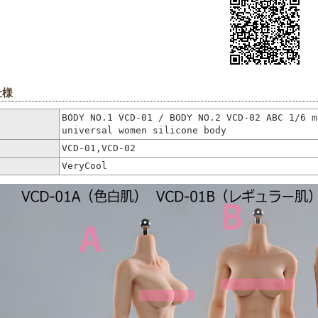
仕様
BODY NO.1 VCD-01 / BODY NO.2 VCD-02 ABC 1/6 m
universal women silicone body
VCD-01,VCD-02
VeryCool