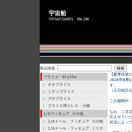
宇宙船
TOYS&FIGURES ONLINE
商品検索
【夏季休業
ブライス・Blythe
2026年
8月
ネオブライス
す。
（土日祝日も
ミディブライス
プチブライス
この期間中
ブライス用ドレス・小物
なお、ご注
1/6フィギュア その他
応させてい
1/6ドール・フィギュア その他
状況によっ
1/6ドール・フィギュア ミリタ