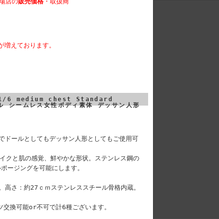
場店の
販売価格
・取扱商
が増えております。
。
1/6 medium chest Standard
6スケール シームレス女性ボディ素体 デッサン人形
能でドールとしてもデッサン人形としてもご使用可
イクと肌の感覚、鮮やかな形状。ステンレス鋼の
ルポージングを可能にします。
。高さ：約27ｃｍステンレススチール骨格内蔵。
交換可能or不可で計6種ございます。