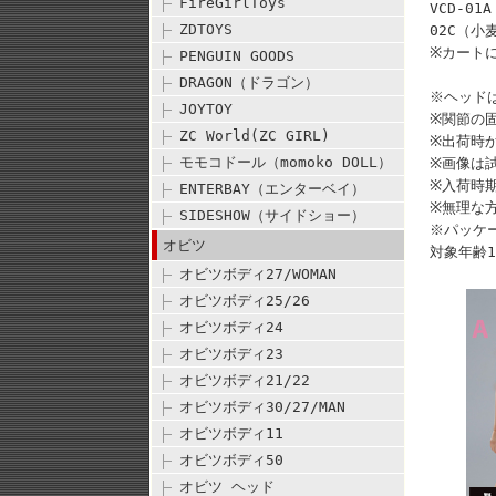
FireGirlToys
VCD-0
ZDTOYS
02C（小
※カート
PENGUIN GOODS
DRAGON（ドラゴン）
※ヘッド
JOYTOY
※関節の
ZC World(ZC GIRL)
※出荷時
モモコドール（momoko DOLL）
※画像は
※入荷時
ENTERBAY（エンターベイ）
※無理な
SIDESHOW（サイドショー）
※パッケ
オビツ
対象年齢1
オビツボディ27/WOMAN
オビツボディ25/26
オビツボディ24
オビツボディ23
オビツボディ21/22
オビツボディ30/27/MAN
オビツボディ11
オビツボディ50
オビツ ヘッド