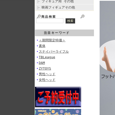
フィギュア用 その他
映画フィギュアその他
商品検索
注目キーワード
＜期間限定特価＞
素体
スナイパーライフル
TBLeague
DAM
ZYTOYS
男性ヘッド
女性ヘッド