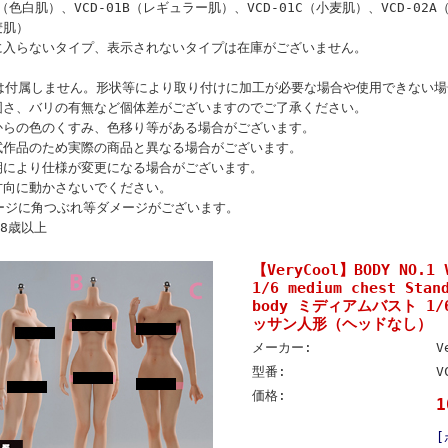
1A（色白肌）、VCD-01B（レギュラー肌）、VCD-01C（小麦肌）、VCD-02
麦肌）
に入らないタイプ、表示されないタイプは在庫がございません。
は付属しません。形状等により取り付けに加工が必要な場合や使用できない場
固さ、バリの有無など個体差がございますのでご了承ください。
からの色のくすみ、色移り等がある場合がございます。
試作品のため実際の商品と異なる場合がございます。
期により仕様が変更になる場合がございます。
方向に動かさないでください。
ージに角つぶれ等ダメージがございます。
8歳以上
【VeryCool】BODY NO.1 V
1/6 medium chest Stan
body ミディアムバスト 
ッサン人形（ヘッドなし）
メーカー:
V
型番:
V
価格:
1
[