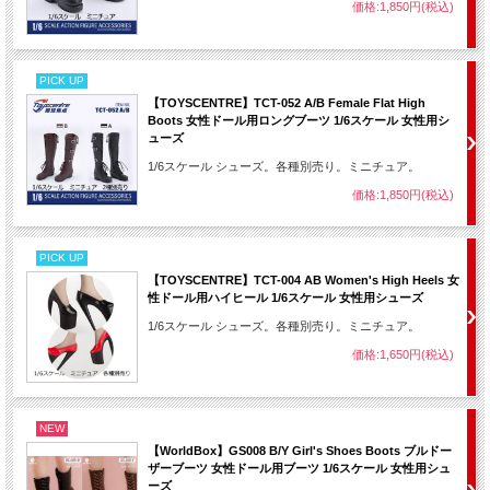
価格:1,850円(税込)
PICK UP
【TOYSCENTRE】TCT-052 A/B Female Flat High
Boots 女性ドール用ロングブーツ 1/6スケール 女性用シ
ューズ
1/6スケール シューズ。各種別売り。ミニチュア。
価格:1,850円(税込)
PICK UP
【TOYSCENTRE】TCT-004 AB Women's High Heels 女
性ドール用ハイヒール 1/6スケール 女性用シューズ
1/6スケール シューズ。各種別売り。ミニチュア。
価格:1,650円(税込)
NEW
【WorldBox】GS008 B/Y Girl's Shoes Boots ブルドー
ザーブーツ 女性ドール用ブーツ 1/6スケール 女性用シュ
ーズ