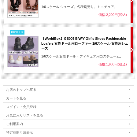
1/6スケール シューズ。各種別売り。ミニチュア。
価格:2,200円(税込)
PICK UP
【WorldBox】GS005 B/W/Y Girl's Shoes Fashionable
Loafers 女性ドール用ローファー 1/6スケール 女性用シュ
ーズ
1/6スケール女性ドール・フィギュア用コスチューム。
価格:1,980円(税込)
お店のトップへ戻る
カートを見る
ログイン・会員登録
お気に入りリストを見る
ご利用案内
特定商取引法表示