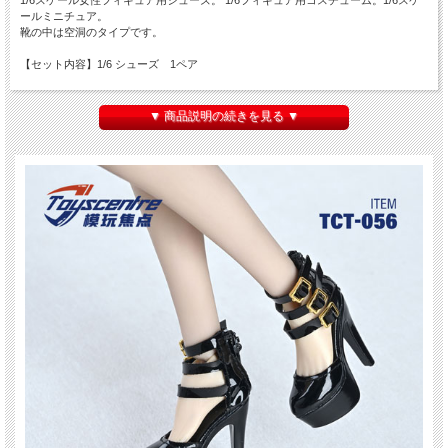
1/6スケール女性フィギュア用シューズ。 1/6フィギュア用コスチューム。1/6スケ
ールミニチュア。
靴の中は空洞のタイプです。
【セット内容】1/6 シューズ 1ペア
※ボディ本体、ヘッド、トルソー等は付属しません。
※画像は試作品のため実際の商品と異なる場合がございます。
▼ 商品説明の続きを見る ▼
※パッケージ（袋入り）にダメージ等ある場合がございます。