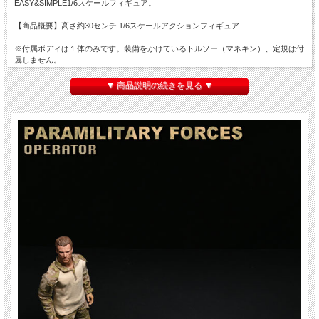
EASY&SIMPLE1/6スケールフィギュア。
【商品概要】高さ約30センチ 1/6スケールアクションフィギュア
※付属ボディは１体のみです。装備をかけているトルソー（マネキン）、定規は付
属しません。
※塗装、縫製、関節の固さ、左右差、バリの有無など個体差がございますのでご了
承ください。
▼ 商品説明の続きを見る ▼
※画像は試作品です。実際の商品と一部異なる場合がございます。
※パッケージに切れ目・擦れ・角つぶれ等ダメージがございます。ご了承の上ご注
文ください。