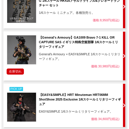
G 1/6スケール HK416アサルトライフル&グレネードラン
チャー セット
1/6スケール ミニチュア。各種別売り。
価格:8,950円(税込)
【General's Armoury】GA1009 Bravo 7-1 KILL OR
CAPTURE SAS イギリス特殊空挺部隊 1/6スケールミリ
タリーフィギュア
General's Armoury × EASY&SIMPLE 1/6スケールミリタリ
ーフィギュア。
価格:30,980円(税込)
在庫切れ
PICK UP
【EASY&SIMPLE】HRT Minuteman HRT06MM
ShotShow 2025 Exclusive 1/6スケールミリタリーフィギ
ュア
EASY&SIMPLE 1/6スケールミリタリーフィギュア。
価格:34,800円(税込)