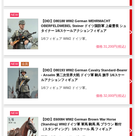
NEW
【DID】D80188 WW2 German WEHRMACHT
OBERFELDWEBEL Steiner ドイツ国防軍 上級曹長 シュ
タイナー 1/6スケールアクションフィギュア
1/6フィギュア WW2 ドイツ軍。
価格:31,200円(税込)
NEW
会員
【DID】D80193 WW2 German Cavalry Standard-Bearer
- Anselm 第二次世界大戦 ドイツ軍 騎兵 旗手 1/6スケー
ルアクションフィギュア
1/6フィギュア WW2 ドイツ軍。
価格:32,000円(税込)
NEW
【DID】E60084 WW2 German Brown War Horse
(Standing) WW2ドイツ軍 軍馬 騎馬 馬 ブラウン 鞍付
（スタンディング） 1/6スケール 馬 フィギュア