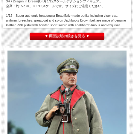
3R / Dragon In Dream(DID) 1/12スケールアクションフィギュア。
全高：約15ｃｍ。※1/12スケールです。サイズにご注意ください。
1/12 Super authentic headsculpt Beautifully-made outfits including visor cap,
uniform, breeches, greatcoat and so on Jackboots Brown belt are made of genuine
leather PPK pistol with holster Short sword with scabbard Various and exquisite
medals for Guderian
▼ 商品説明の続きを見る ▼
※付属ボディは１体のみです。
※簡単な組み立て作業を必要とする場合があります。対象年齢15歳以上
※材質上、本体に色移り、くすみ、細かなキズなどが発生している場合がございま
す。
※塗装、関節の固さ・緩さ、縫製には個体差、左右差がある場合がございます。ご
了承ください。
※仕様は変更になる場合がございます。※画像は試作品です。実際の商品と異なる
場合がございます。
※パッケージにダメージがございます。ご了承ください。