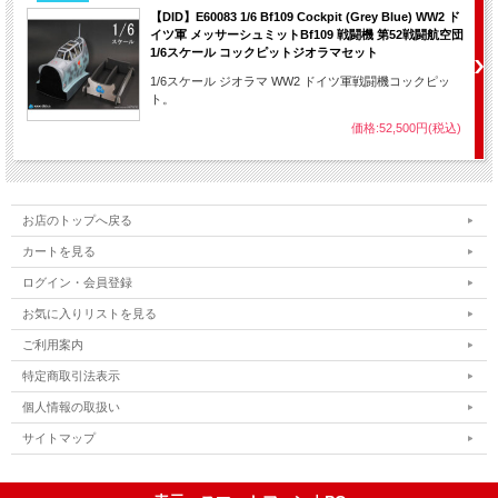
【DID】E60083 1/6 Bf109 Cockpit (Grey Blue) WW2 ド
イツ軍 メッサーシュミットBf109 戦闘機 第52戦闘航空団
1/6スケール コックピットジオラマセット
1/6スケール ジオラマ WW2 ドイツ軍戦闘機コックピッ
ト。
価格:52,500円(税込)
お店のトップへ戻る
カートを見る
ログイン・会員登録
お気に入りリストを見る
ご利用案内
特定商取引法表示
個人情報の取扱い
サイトマップ