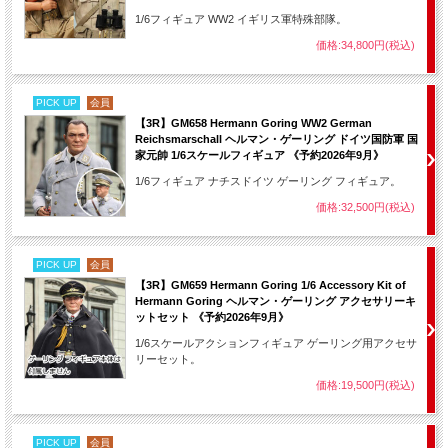
1/6フィギュア WW2 イギリス軍特殊部隊。
価格:34,800円(税込)
PICK UP
会員
【3R】GM658 Hermann Goring WW2 German
Reichsmarschall ヘルマン・ゲーリング ドイツ国防軍 国
家元帥 1/6スケールフィギュア 《予約2026年9月》
1/6フィギュア ナチスドイツ ゲーリング フィギュア。
価格:32,500円(税込)
PICK UP
会員
【3R】GM659 Hermann Goring 1/6 Accessory Kit of
Hermann Goring ヘルマン・ゲーリング アクセサリーキ
ットセット 《予約2026年9月》
1/6スケールアクションフィギュア ゲーリング用アクセサ
リーセット。
価格:19,500円(税込)
PICK UP
会員