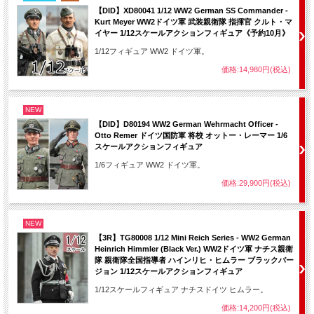
【DID】XD80041 1/12 WW2 German SS Commander -
Kurt Meyer WW2ドイツ軍 武装親衛隊 指揮官 クルト・マ
イヤー 1/12スケールアクションフィギュア《予約10月》
1/12フィギュア WW2 ドイツ軍。
価格:14,980円(税込)
NEW
【DID】D80194 WW2 German Wehrmacht Officer -
Otto Remer ドイツ国防軍 将校 オットー・レーマー 1/6
スケールアクションフィギュア
1/6フィギュア WW2 ドイツ軍。
価格:29,900円(税込)
NEW
【3R】TG80008 1/12 Mini Reich Series - WW2 German
Heinrich Himmler (Black Ver.) WW2ドイツ軍 ナチス親衛
隊 親衛隊全国指導者 ハインリヒ・ヒムラー ブラックバー
ジョン 1/12スケールアクションフィギュア
1/12スケールフィギュア ナチスドイツ ヒムラー。
価格:14,200円(税込)