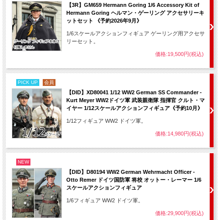
【3R】GM659 Hermann Goring 1/6 Accessory Kit of
Hermann Goring ヘルマン・ゲーリング アクセサリーキ
ットセット 《予約2026年9月》
1/6スケールアクションフィギュア ゲーリング用アクセサ
リーセット。
価格:19,500円(税込)
PICK UP
会員
【DID】XD80041 1/12 WW2 German SS Commander -
Kurt Meyer WW2ドイツ軍 武装親衛隊 指揮官 クルト・マ
イヤー 1/12スケールアクションフィギュア《予約10月》
1/12フィギュア WW2 ドイツ軍。
価格:14,980円(税込)
NEW
【DID】D80194 WW2 German Wehrmacht Officer -
Otto Remer ドイツ国防軍 将校 オットー・レーマー 1/6
スケールアクションフィギュア
1/6フィギュア WW2 ドイツ軍。
価格:29,900円(税込)