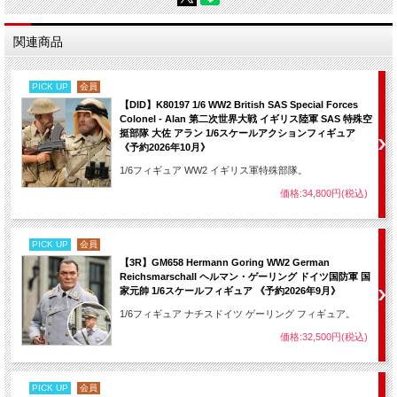
関連商品
PICK UP
会員
【DID】K80197 1/6 WW2 British SAS Special Forces
Colonel - Alan 第二次世界大戦 イギリス陸軍 SAS 特殊空
挺部隊 大佐 アラン 1/6スケールアクションフィギュア
《予約2026年10月》
1/6フィギュア WW2 イギリス軍特殊部隊。
価格:34,800円(税込)
PICK UP
会員
【3R】GM658 Hermann Goring WW2 German
Reichsmarschall ヘルマン・ゲーリング ドイツ国防軍 国
家元帥 1/6スケールフィギュア 《予約2026年9月》
1/6フィギュア ナチスドイツ ゲーリング フィギュア。
価格:32,500円(税込)
PICK UP
会員