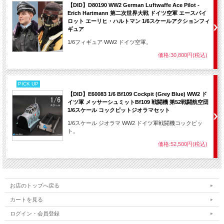
【DID】D80190 WW2 German Luftwaffe Ace Pilot -
Erich Hartmann 第二次世界大戦 ドイツ空軍 エースパイ
ロット エーリヒ・ハルトマン 1/6スケールアクションフィ
ギュア
1/6フィギュア WW2 ドイツ空軍。
価格:30,800円(税込)
PICK UP
【DID】E60083 1/6 Bf109 Cockpit (Grey Blue) WW2 ド
イツ軍 メッサーシュミットBf109 戦闘機 第52戦闘航空団
1/6スケール コックピットジオラマセット
1/6スケール ジオラマ WW2 ドイツ軍戦闘機コックピッ
ト。
価格:52,500円(税込)
お店のトップへ戻る
カートを見る
ログイン・会員登録