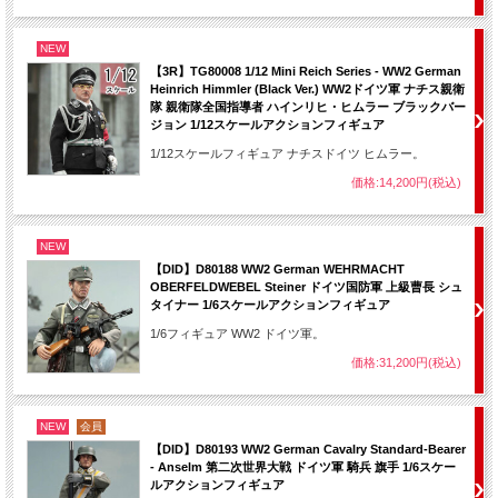
NEW
【3R】TG80008 1/12 Mini Reich Series - WW2 German
Heinrich Himmler (Black Ver.) WW2ドイツ軍 ナチス親衛
隊 親衛隊全国指導者 ハインリヒ・ヒムラー ブラックバー
ジョン 1/12スケールアクションフィギュア
1/12スケールフィギュア ナチスドイツ ヒムラー。
価格:14,200円(税込)
NEW
【DID】D80188 WW2 German WEHRMACHT
OBERFELDWEBEL Steiner ドイツ国防軍 上級曹長 シュ
タイナー 1/6スケールアクションフィギュア
1/6フィギュア WW2 ドイツ軍。
価格:31,200円(税込)
NEW
会員
【DID】D80193 WW2 German Cavalry Standard-Bearer
- Anselm 第二次世界大戦 ドイツ軍 騎兵 旗手 1/6スケー
ルアクションフィギュア