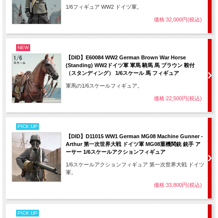
1/6フィギュア WW2 ドイツ軍。
価格:32,000円(税込)
NEW
【DID】E60084 WW2 German Brown War Horse
(Standing) WW2ドイツ軍 軍馬 騎馬 馬 ブラウン 鞍付
（スタンディング） 1/6スケール 馬 フィギュア
軍馬の1/6スケールフィギュア。
価格:22,500円(税込)
PICK UP
【DID】D11015 WW1 German MG08 Machine Gunner -
Arthur 第一次世界大戦 ドイツ軍 MG08重機関銃 銃手 ア
ーサー 1/6スケールアクションフィギュア
1/6スケールアクションフィギュア 第一次世界大戦 ドイツ
軍。
価格:33,800円(税込)
PICK UP