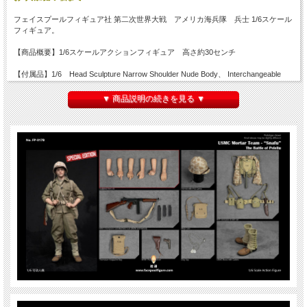
フェイスプールフィギュア社 第二次世界大戦 アメリカ海兵隊 兵士 1/6スケール
フィギュア。
【商品概要】1/6スケールアクションフィギュア 高さ約30センチ
【付属品】1/6 Head Sculpture Narrow Shoulder Nude Body、 Interchangeable
Hands x6、 M1 Helmet with P42 Camo Cover (Metal)、 M1A1 Thompson Sub
Machine Gun (Metal and Wood)、 M1911 Pistol & Holster、 P41 USMC HBT
▼ 商品説明の続きを見る ▼
Uniform + Belt、 T-Shirt、 USMC Gaiters、 USMC KABAR Knife with Leather
Sheath (Real Leather)、 Leather Boots (Real Leather)、 Thompson Magazine
Bag、 USMC Belt、 US Canteen Set + Bag X2、 Map Case、 M41 Suspenders、
M41 Backpack、 First Aid Bag、 M1943 Entrenching Tool + Cover、 Dog Tag
FP017B Special Edition Comes with Extra：Interchangeable Sculpted Arms x6
※ご自身での着せ付け、装備の装着などが必要です。説明書は元々付属しません
※付属ボディは１体のみです。※服をかけているトルソー（マネキン）、定規は付
属しません。
※塗装、縫製、関節の固さ、左右差、バリの有無など個体差がございますのでご了
承ください。また材質上、ボディに色移り等発生している場合がございます。
※画像は試作品です。実際の商品と一部異なる場合がございます。仕様が変更され
る場合がございます。
※パッケージにダメージがございます。ご了承の上ご注文ください。