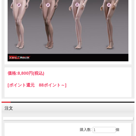
ト、フットパーツ交換可能
●１タイプ入りです。タイプをお選びください。
S24A、S25B、S26A、S27B
※カートに入らないタイプ、表示されないタイプは在庫がございません。
※ヘッドは付属しません。形状等により取り付けに加工が必要な場合や使用できな
い場合がございます。
※関節の固さ、バリの有無など個体差がございますのでご了承ください。
※出荷時からの色のくすみ、色移り等がある場合がございます。
※画像は試作品のため実際の商品と異なる場合がございます。
※無理な方向に動かさないでください。
※生産時期により仕様が異なる場合がございます。
※パッケージに角つぶれ等ダメージがございます。
価格:
8,800円
(税込)
[ポイント還元 88ポイント～]
注文
購入数:
個