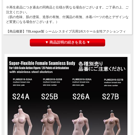
※再生産品につき過去の同商品と仕様が異なる場合がございます。ご了承の上、ご
注文ください。
（肌の色味、肌の塗装、造形の有無、付属品の有無、水着パーツの色とデザインな
ど変更になる場合がございます。）
【商品概要】TBLeague製 シームレスタイプ汎用1/6スケール女性アクションフィ
ギュアボディ素体。ステンレススチール骨格内蔵。下腹部造形なし。
小柄な女性をイメージしたショートタイプ、スレンダーボディ。
▼ 商品説明の続きを見る ▼
4種別売り。高さ（サイズ）とスキンカラーが異なります。
「S24A S25B」と「S26A S27B」との身長差は8mm程度となります。
同社ボディS01Aなどとジョイントに互換性がございません。一回り小さいジョイ
ントとなります。
ヘッドは付属しません。記載サイズはイメージです。ご使用ヘッドにより異なりま
す。
＜商品内容＞
1/6 1 × TBLeague female seamless body with metal skeleton、3pairs ×
interchangeable hands、2pairs × interchangeable feet
＜各種の特徴＞
PLMB2018-S24A : ペールカラー 高さ：ヘッド取り付け時 約27.8cm用 ミドルバス
ト、フットパーツ交換可能
PLMB2018-S25B : サンタンカラー 高さ：ヘッド取り付け時 約27.8cm用 ミドルバ
スト、フットパーツ交換可能
PLMB2018-S26A : ペールカラー 高さ：ヘッド取り付け時 約27cm用 ミドルバス
ト、フットパーツ交換可能
PLMB2018-S27B : サンタンカラー 高さ：ヘッド取り付け時 約27cm用 ミドルバス