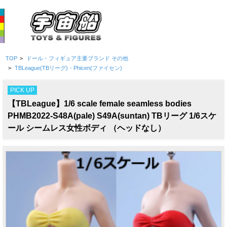
TOP
>
ドール・フィギュア主要ブランド その他
>
TBLeague(TBリーグ)・Phicen(ファイセン)
PICK UP
【TBLeague】1/6 scale female seamless bodies
PHMB2022-S48A(pale) S49A(suntan) TBリーグ 1/6スケ
ール シームレス女性ボディ （ヘッドなし）