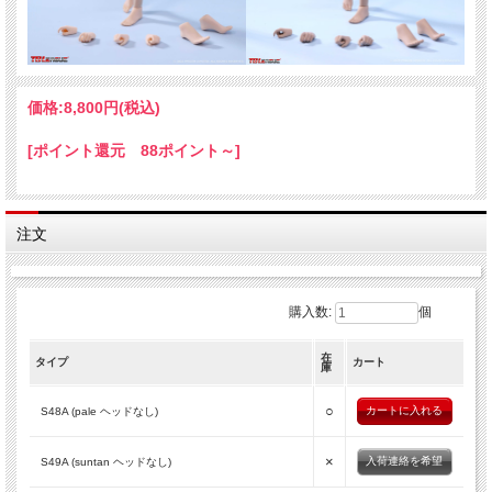
※画像は試作品のため実際の商品と異なる場合がございます。
※無理な方向に動かさないでください。
※生産時期により仕様が異なる場合がございます。
※パッケージに角つぶれ等ダメージがございます。
価格:
8,800円
(税込)
[ポイント還元 88ポイント～]
注文
購入数:
個
在
タイプ
カート
庫
○
S48A (pale ヘッドなし)
×
入荷連絡を希望
S49A (suntan ヘッドなし)