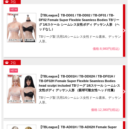
3位
NEW
【TBLeague】TB-DD01 / TB-DD02 / TB-DF01 / TB-
DF02 Female Super Flexible Seamless Bodies TBリー
グ 1/6スケール シームレス女性ボディ デッサン人形 （ヘ
ッドなし）
TBリーグ製 汎用1/6シームレス女性ドール素体。デッサン
人形。
価格:8,980円(税込)
2位
NEW
【TBLeague】TB-DD01H / TB-DD02H / TB-DF01H /
TB-DF02H Female Super Flexible Seamless Bodies
head sculpt included TBリーグ 1/6スケール シームレス
女性ボディ デッサン人形 （眼球可動女性ヘッド付属）
TBリーグ製 汎用1/6シームレス女性ドール素体。デッサン
人形。
価格:12,380円(税込)
【TBLeague】TB-AD01H / TB-AD02H Female Super