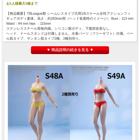
お1人様最大3個まで
【商品概要】TBLeague製 シームレスタイプ汎用1/6スケール女性アクションフィ
ギュアボディ素体。高さ：約283mm用（ヘッド装着時のイメージ） Bust：113 mm
Waist：94 mm hips ：115mm
ステンレススチール骨格内蔵。シリコン製ボディ。下腹部造形なし。
ヘッド、ドールスタンドは付属しません。水着パーツ（フリーギフト）付属。ペー
ル肌タイプ、サンタン肌タイプ2種。2種別売り。
＜商品内容＞
▼ 商品説明の続きを見る ▼
1/6 1、1 × TBLeague female seamless body with metal skeleton 2、3 pairs ×
interchangeable hands 3、2 pairs × detachable feet 4、1 × bikini (for free) 5、4
color packaging ※ヘッド、スタンドは付属しません
＜各種の特徴＞
S48A : ペールカラー ミドルバスト、シルエットは細すぎず、肉付きがあるガール
モデルタイプ、フットパーツ交換可能
S49A : サンタンカラー ミドルバスト、シルエットは細すぎず、肉付きがあるガー
ルモデルタイプ、フットパーツ交換可能
●１タイプ入りです。タイプをお選びください。
S48A (pale ヘッドなし) 、S49A (suntan ヘッドなし)
※カートに入らないタイプ、表示されないタイプは在庫がございません。
※ヘッドは付属しません。形状等により取り付けに加工が必要な場合や使用できな
い場合がございます。
※関節の固さ、バリの有無など個体差がございますのでご了承ください。
※出荷時からの色のくすみ、色移り等がある場合がございます。