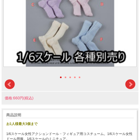
価格:660円(税込)
商品説明
お1人様最大3個まで
1/6スケール女性アクションドール・フィギュア用コスチューム。1/6スケール女性
ドール用服。1/6スケールのミニチュア。