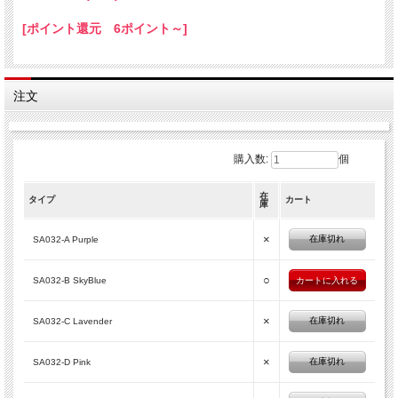
[ポイント還元 6ポイント～]
注文
購入数:
個
在
タイプ
カート
庫
×
在庫切れ
SA032-A Purple
○
SA032-B SkyBlue
×
在庫切れ
SA032-C Lavender
×
在庫切れ
SA032-D Pink