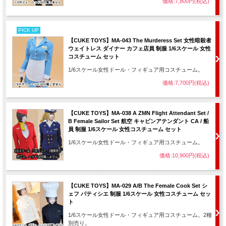
価格:7,800円(税込)
PICK UP
【CUKE TOYS】MA-043 The Murderess Set 女性暗殺者
ウェイトレス ダイナー カフェ店員 制服 1/6スケール 女性
コスチューム セット
1/6スケール女性ドール・フィギュア用コスチューム。
価格:7,700円(税込)
【CUKE TOYS】MA-038 A ZMN Flight Attendant Set /
B Female Sailor Set 航空 キャビンアテンダント CA / 船
員 制服 1/6スケール 女性コスチューム セット
1/6スケール女性ドール・フィギュア用コスチューム。
価格:10,900円(税込)
【CUKE TOYS】MA-029 A/B The Female Cook Set シ
ェフ パティシエ 制服 1/6スケール 女性コスチューム セッ
ト
1/6スケール女性ドール・フィギュア用コスチューム。2種
別売り。