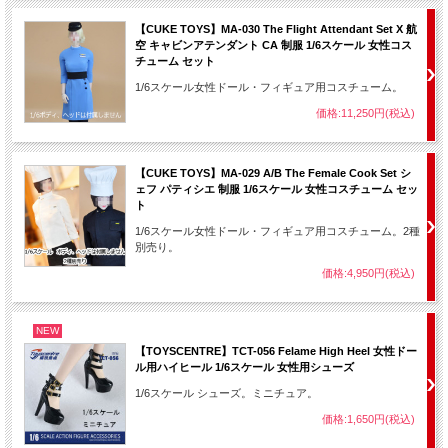
【CUKE TOYS】MA-030 The Flight Attendant Set X 航
空 キャビンアテンダント CA 制服 1/6スケール 女性コス
チューム セット
1/6スケール女性ドール・フィギュア用コスチューム。
価格:11,250円(税込)
【CUKE TOYS】MA-029 A/B The Female Cook Set シ
ェフ パティシエ 制服 1/6スケール 女性コスチューム セッ
ト
1/6スケール女性ドール・フィギュア用コスチューム。2種
別売り。
価格:4,950円(税込)
NEW
【TOYSCENTRE】TCT-056 Felame High Heel 女性ドー
ル用ハイヒール 1/6スケール 女性用シューズ
1/6スケール シューズ。ミニチュア。
価格:1,650円(税込)