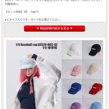
1/6スケール ドール・フィギュア用女性コスチューム。1/6スケールのミニチュア。
10種別売り。
【セット内容】1/6 Cap *1
●１タイプ入りです。タイプをお選びください。
A. White、B. Black、C. Pink、D. Beige、E.Royal Blue、F.Red、G.Purple、
H.Blue、J.Light Blue、K.Denim Blue
▼ 商品説明の続きを見る ▼
※カートに入らないタイプ、表示されないタイプは在庫がございません。
※ボディ本体、ヘッド、シューズ、スタンド、家具、小物類は付属しません。
※ヘッドサイズにより使用できない場合がございます。
※縫製、染色には個体差がある場合がございます。
※画像は試作品のため実際の商品と異なる場合がございます。
※パッケージにダメージ等ございます。