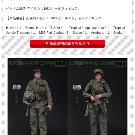
ベトナム戦争 アメリカ兵1/6スケールフィギュア。
【商品概要】高さ約30センチ 1/6スケールアクションフィギュア
Helmet * 1、 Boonie Hat * 1、 T-Shirt * 1、 Tropical Jungle Jackets * 1、 Tropical
Jungle Trousers * 1、 M69 Flak Jacket * 1、 Badge * 1、 Armband * 1、 Socks *
1、 Trouser Belt * 1、 3rd Pattern Jungle Boot with Panama Sole (Early Stage ) *
1、 M16A1 Rifle (Birdcage) * 1、 Magazines * 10、 Bayonet * 1、 Sheath * 1、 M67
▼ 商品説明の続きを見る ▼
Grenades * 2、 M18 Smoke Grenade (Red/Yellow/Purple) * 3、 M14 Incendiary
Grenade * 1、 Bandolier * 1、 M1967 Equipment Belt * 1、 Suspenders * 1、 Ammo
Pouches * 2 Clip * 10、 Compass Pouches * 1、 1 Quart Canteens * 2、 1 Quart
Canteens Cover * 2、 2 Quart Canteens * 1、 2 Quart Canteens Cover * 1、
Buttpack * 1、 Watch * 1、 Cigarettes * 1、 Dog Tags * 1、 Spoon * 1、 Tools
Cover * 1、 Tropical Rucksack * 1、 Raincoat * 1、 Machete * 1、 Machete Sheath
* 1、 MX-991/U Flashlight (Red/Transparent Lens) * 1、 Electrical Tape * 5、 Real
Like Headsculpture * 1、 Action Body * 1、 Hands * 3、 Foots * 1
※付属ボディは１体のみです。装備をかけているトルソー（マネキン）、定規は付
属しません。
※塗装、縫製、関節の固さ、左右差、バリの有無など個体差がございますのでご了
承ください。
※画像は試作品です。実際の商品と一部異なる場合がございます。
※パッケージに切れ目・擦れ・角つぶれ等ダメージがございます。ご了承の上ご注
文ください。