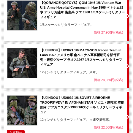
【QORANGE QOTOYS】QOM-1046 1/6 Vietnam War
U.S. Army Hospital Corpsman in Hue 1968 ベトナム戦
争 アメリカ陸軍 衛生兵 フエ 1968 1/6スケールミリタリー
フィギュア
1/6スケールミリタリーフィギュア。
価格:27,900円(税込)
【UJINDOU】UD9021 1/6 MACV-SOG Recon Team in
Laos 1967 アメリカ軍 南ベトナム軍事援助司令部付研
究・観察グループ ラオス1967 1/6スケールミリタリーフ
ィギュア
12インチミリタリーフィギュア。米軍。
価格:24,980円(税込)
【UJINDOU】UD9019 1/6 SOVIET AIRBORNE
TROOPS“VDV” IN AFGHANISTAN ソビエト連邦軍 空挺
部隊 アフガニスタン1988 1/6スケールミリタリーフィギ
ュア
12インチミリタリーフィギュア。ソ連空挺部隊。
価格:22,500円(税込)
在庫切れ