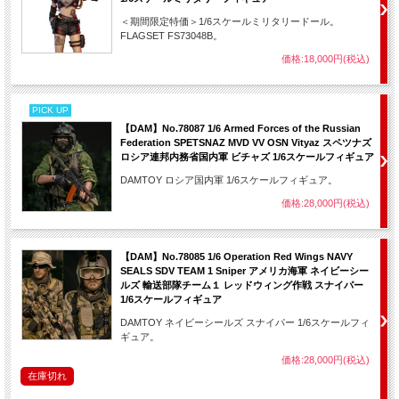
＜期間限定特価＞1/6スケールミリタリードール。
FLAGSET FS73048B。
価格:18,000円(税込)
PICK UP
【DAM】No.78087 1/6 Armed Forces of the Russian
Federation SPETSNAZ MVD VV OSN Vityaz スペツナズ
ロシア連邦内務省国内軍 ビチャズ 1/6スケールフィギュア
DAMTOY ロシア国内軍 1/6スケールフィギュア。
価格:28,000円(税込)
【DAM】No.78085 1/6 Operation Red Wings NAVY
SEALS SDV TEAM 1 Sniper アメリカ海軍 ネイビーシー
ルズ 輸送部隊チーム１ レッドウィング作戦 スナイパー
1/6スケールフィギュア
DAMTOY ネイビーシールズ スナイパー 1/6スケールフィ
ギュア。
価格:28,000円(税込)
在庫切れ