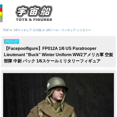
TOP
>
1/6フィギュア その他
>
1/6ドール・フィギュア ミリタリー
PICK UP
【Facepoolfigure】FP012A 1/6 US Paratrooper
Lieutenant “Buck” Winter Uniform WW2アメリカ軍 空挺
部隊 中尉 バック 1/6スケールミリタリーフィギュア