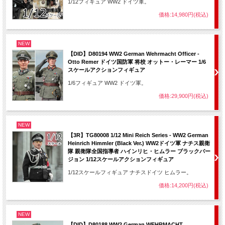
1/12フィギュア WW2 ドイツ軍。
価格:14,980円(税込)
NEW
【DID】D80194 WW2 German Wehrmacht Officer -
Otto Remer ドイツ国防軍 将校 オットー・レーマー 1/6
スケールアクションフィギュア
1/6フィギュア WW2 ドイツ軍。
価格:29,900円(税込)
NEW
【3R】TG80008 1/12 Mini Reich Series - WW2 German
Heinrich Himmler (Black Ver.) WW2ドイツ軍 ナチス親衛
隊 親衛隊全国指導者 ハインリヒ・ヒムラー ブラックバー
ジョン 1/12スケールアクションフィギュア
1/12スケールフィギュア ナチスドイツ ヒムラー。
価格:14,200円(税込)
NEW
【DID】D80188 WW2 German WEHRMACHT