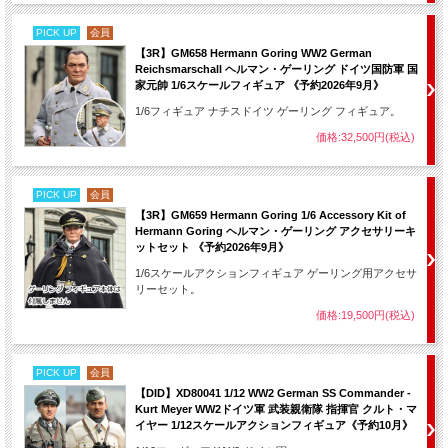
PICK UP
会員
【3R】GM658 Hermann Goring WW2 German
Reichsmarschall ヘルマン・ゲーリング ドイツ国防軍 国
家元帥 1/6スケールフィギュア 《予約2026年9月》
1/6フィギュア ナチスドイツ ゲーリング フィギュア。
価格:32,500円(税込)
PICK UP
会員
【3R】GM659 Hermann Goring 1/6 Accessory Kit of
Hermann Goring ヘルマン・ゲーリング アクセサリーキ
ットセット 《予約2026年9月》
1/6スケールアクションフィギュア ゲーリング用アクセサ
リーセット。
価格:19,500円(税込)
PICK UP
会員
【DID】XD80041 1/12 WW2 German SS Commander -
Kurt Meyer WW2ドイツ軍 武装親衛隊 指揮官 クルト・マ
イヤー 1/12スケールアクションフィギュア《予約10月》