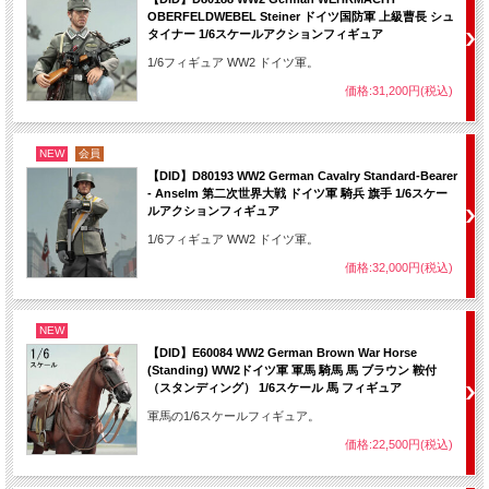
OBERFELDWEBEL Steiner ドイツ国防軍 上級曹長 シュ
タイナー 1/6スケールアクションフィギュア
1/6フィギュア WW2 ドイツ軍。
価格:31,200円(税込)
NEW
会員
【DID】D80193 WW2 German Cavalry Standard-Bearer
- Anselm 第二次世界大戦 ドイツ軍 騎兵 旗手 1/6スケー
ルアクションフィギュア
1/6フィギュア WW2 ドイツ軍。
価格:32,000円(税込)
NEW
【DID】E60084 WW2 German Brown War Horse
(Standing) WW2ドイツ軍 軍馬 騎馬 馬 ブラウン 鞍付
（スタンディング） 1/6スケール 馬 フィギュア
軍馬の1/6スケールフィギュア。
価格:22,500円(税込)