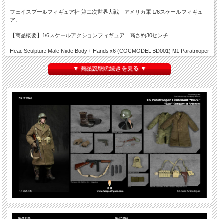
フェイスプールフィギュア社 第二次世界大戦 アメリカ軍 1/6スケールフィギュ
ア。
【商品概要】1/6スケールアクションフィギュア 高さ約30センチ
Head Sculpture Male Nude Body + Hands x6 (COOMODEL BD001) M1 Paratrooper
Helmet (Metal) M43 Paratrooper Uniform Set Winter Wool Coat Wool Gloved Hands
(PVC) Scarf Thompson Sub Machine Gun (Metal + Wood) 30 Rounds Magazine
▼ 商品説明の続きを見る ▼
(Metal and loadable) + 30 Rounds Magazine ABS + 20 Rounds Magazine (ABS)
M1911A1 Pistol + leather holster (Real Leather) Double Magazine Pouch US
Suspenders GI Wool Shirt Shoe Pacs (Real leather) Paratrooper M6 Scabbard +
M1918 Knife M36 Belt M10 Canteen w/Cover 101 Shoulder Sleeve Insignia
※ご自身での着せ付け、装備の装着などが必要です。説明書は元々付属しません
※付属ボディは１体のみです。※服をかけているトルソー（マネキン）、定規は付
属しません。
※塗装、縫製、関節の固さ、左右差、バリの有無など個体差がございますのでご了
承ください。また材質上、ボディに色移り等発生している場合がございます。
※画像は試作品です。実際の商品と一部異なる場合がございます。仕様が変更され
る場合がございます。
※パッケージにダメージがございます。ご了承の上ご注文ください。