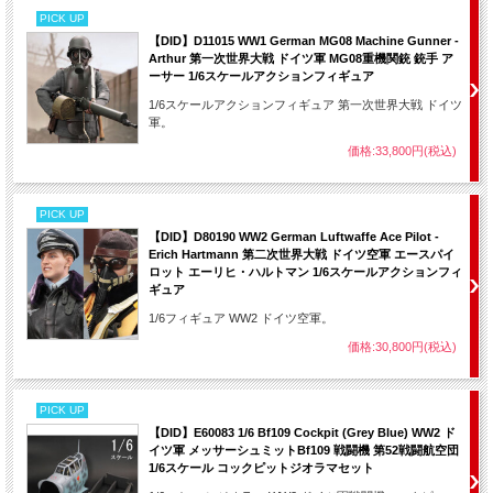
PICK UP
【DID】D11015 WW1 German MG08 Machine Gunner -
Arthur 第一次世界大戦 ドイツ軍 MG08重機関銃 銃手 ア
ーサー 1/6スケールアクションフィギュア
1/6スケールアクションフィギュア 第一次世界大戦 ドイツ
軍。
価格:33,800円(税込)
PICK UP
【DID】D80190 WW2 German Luftwaffe Ace Pilot -
Erich Hartmann 第二次世界大戦 ドイツ空軍 エースパイ
ロット エーリヒ・ハルトマン 1/6スケールアクションフィ
ギュア
1/6フィギュア WW2 ドイツ空軍。
価格:30,800円(税込)
PICK UP
【DID】E60083 1/6 Bf109 Cockpit (Grey Blue) WW2 ド
イツ軍 メッサーシュミットBf109 戦闘機 第52戦闘航空団
1/6スケール コックピットジオラマセット