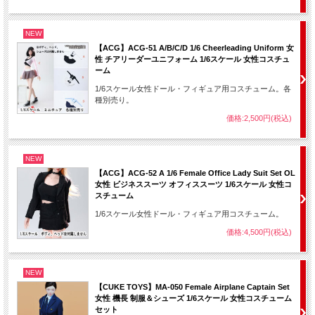
NEW
【ACG】ACG-51 A/B/C/D 1/6 Cheerleading Uniform 女
性 チアリーダーユニフォーム 1/6スケール 女性コスチュ
ーム
1/6スケール女性ドール・フィギュア用コスチューム。各
種別売り。
価格:2,500円(税込)
NEW
【ACG】ACG-52 A 1/6 Female Office Lady Suit Set OL
女性 ビジネススーツ オフィススーツ 1/6スケール 女性コ
スチューム
1/6スケール女性ドール・フィギュア用コスチューム。
価格:4,500円(税込)
NEW
【CUKE TOYS】MA-050 Female Airplane Captain Set
女性 機長 制服＆シューズ 1/6スケール 女性コスチューム
セット