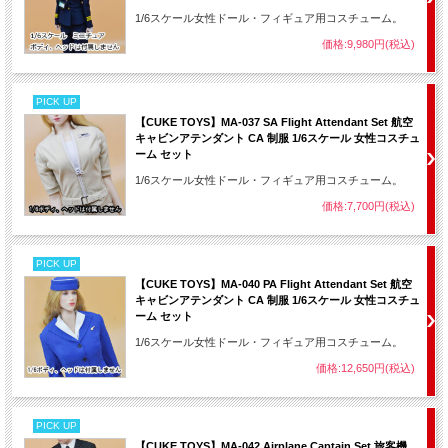
1/6スケール女性ドール・フィギュア用コスチューム。
価格:9,980円(税込)
PICK UP
【CUKE TOYS】MA-037 SA Flight Attendant Set 航空
キャビンアテンダント CA 制服 1/6スケール 女性コスチュ
ーム セット
1/6スケール女性ドール・フィギュア用コスチューム。
価格:7,700円(税込)
PICK UP
【CUKE TOYS】MA-040 PA Flight Attendant Set 航空
キャビンアテンダント CA 制服 1/6スケール 女性コスチュ
ーム セット
1/6スケール女性ドール・フィギュア用コスチューム。
価格:12,650円(税込)
PICK UP
【CUKE TOYS】MA-042 Airplane Captain Set 旅客機