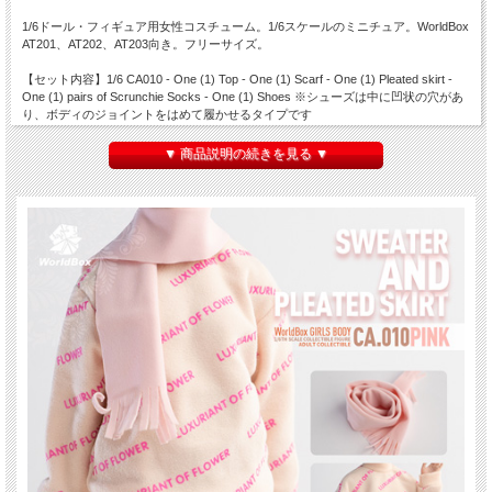
1/6ドール・フィギュア用女性コスチューム。1/6スケールのミニチュア。WorldBox
AT201、AT202、AT203向き。フリーサイズ。
【セット内容】1/6 CA010 - One (1) Top - One (1) Scarf - One (1) Pleated skirt -
One (1) pairs of Scrunchie Socks - One (1) Shoes ※シューズは中に凹状の穴があ
り、ボディのジョイントをはめて履かせるタイプです
●１タイプ入りです。タイプをお選びください。
▼ 商品説明の続きを見る ▼
CA010 Pink、CA010 Blue
※カートに入らないタイプ、表示されないタイプは在庫がございません。
※ボディ本体、ヘッド、スタンド、小物類は付属しません。
※縫製、塗装には個体差がある場合がございます。
※画像は試作品のため実際の商品と異なる場合がございます。
※パッケージにダメージ等ございます。