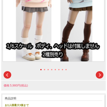
価格:5,980円(税込)
商品説明
お1人様最大3個まで