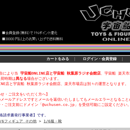
カートをみる
｜
ログイン・会員登録
｜
都合により当
宇宙船ONLINE店と宇宙船 秋葉原ラジオ会館店
、宇宙船 楽天市
入荷時期は
異なる
場合がございます。
LINE店と宇宙船 秋葉原ラジオ会館店、楽天市場店は別々の運営となります。
わせ・
ご注文をいただく方へ】
のメールアドレスですとメールを返信いたしましてもメールエラーとなること
・ご注文前にドメイン「@uchusen.co.jp」を受信可能にご設定ください
適格請求書発行事業者】です。
1/6フィギュア その他
>
1/6服・靴