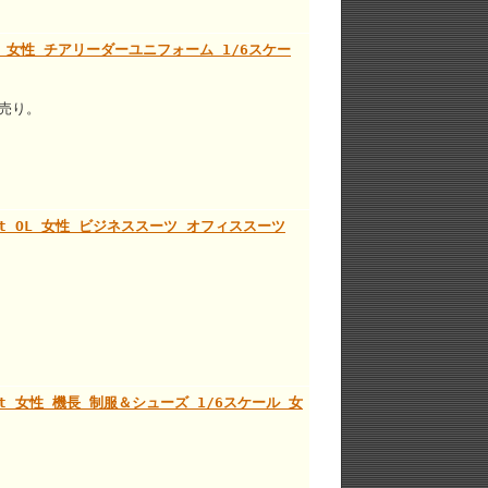
niform 女性 チアリーダーユニフォーム 1/6スケー
売り。
uit Set OL 女性 ビジネススーツ オフィススーツ
in Set 女性 機長 制服＆シューズ 1/6スケール 女