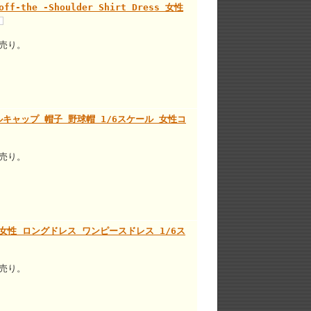
off-the -Shoulder Shirt Dress 女性
売り。
ースボールキャップ 帽子 野球帽 1/6スケール 女性コ
売り。
 Gown 女性 ロングドレス ワンピースドレス 1/6ス
売り。