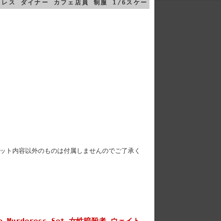
ウェイトレス ダイナー カフェ店員 制服 1/6スケー
ット内容以外のものは付属しませんのでご了承く
The Murderess Set 女性暗殺者 ウェイト