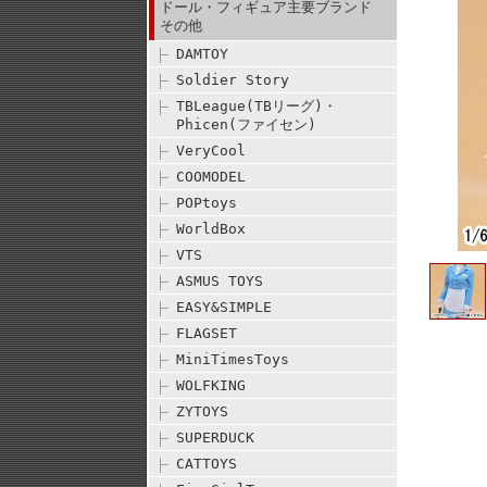
ドール・フィギュア主要ブランド
その他
DAMTOY
Soldier Story
TBLeague(TBリーグ)・
Phicen(ファイセン)
VeryCool
COOMODEL
POPtoys
WorldBox
VTS
ASMUS TOYS
EASY&SIMPLE
FLAGSET
MiniTimesToys
WOLFKING
ZYTOYS
SUPERDUCK
CATTOYS