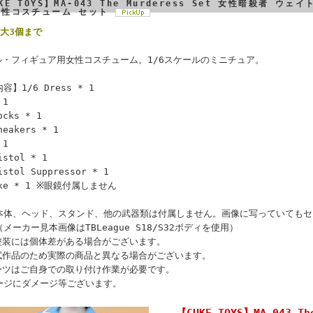
KE TOYS】MA-043 The Murderess Set 女性暗殺者 
女性コスチューム セット
大3個まで
ール・フィギュア用女性コスチューム。1/6スケールのミニチュア。
】1/6 Dress * 1
 1
ocks * 1
neakers * 1
 1
istol * 1
istol Suppressor * 1
Axe * 1 ※眼鏡付属しません
本体、ヘッド、スタンド、他の武器類は付属しません。画像に写っていてもセ
メーカー見本画像はTBLeague S18/S32ボディを使用）
塗装には個体差がある場合がございます。
試作品のため実際の商品と異なる場合がございます。
ーツはご自身での取り付け作業が必要です。
ージにダメージ等ございます。
【CUKE TOYS】MA-043 