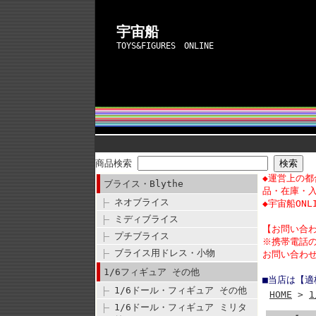
宇宙船
TOYS&FIGURES ONLINE
商品検索
◆運営上の
ブライス・Blythe
品・在庫・
ネオブライス
◆宇宙船ON
ミディブライス
【
お問い合
プチブライス
※携帯電話
ブライス用ドレス・小物
お問い合わせ
1/6フィギュア その他
■当店は【
1/6ドール・フィギュア その他
HOME
>
1/6ドール・フィギュア ミリタ