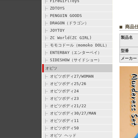
FireGirlToys
ZDTOYS
PENGUIN GOODS
DRAGON（ドラゴン）
■ 商品
JOYTOY
製品名
ZC World(ZC GIRL)
モモコドール（momoko DOLL）
型番
ENTERBAY（エンターベイ）
メーカー
SIDESHOW（サイドショー）
オビツ
オビツボディ27/WOMAN
オビツボディ25/26
オビツボディ24
オビツボディ23
オビツボディ21/22
オビツボディ30/27/MAN
オビツボディ11
オビツボディ50
オビツ ヘッド