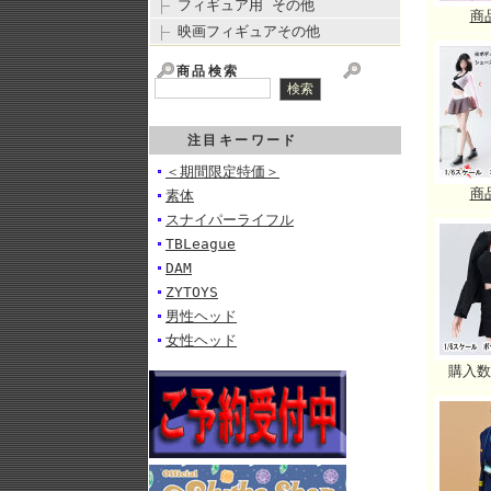
フィギュア用 その他
商
映画フィギュアその他
商品検索
注目キーワード
＜期間限定特価＞
商
素体
スナイパーライフル
TBLeague
DAM
ZYTOYS
男性ヘッド
女性ヘッド
購入