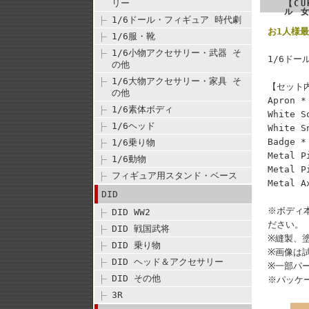
リー
【CU
ル 
1/6ドール・フィギュア 時代劇
お1人様最
1/6服・靴
1/6小物アクセサリー・武器 そ
1/6ド
の他
1/6大物アクセサリー・家具 そ
【セット内容
の他
Apron *
1/6素体ボディ
White S
1/6ヘッド
White S
Badge *
1/6乗り物
Metal P
1/6動物
Metal P
フィギュア用スタンド・ベース
Metal 
DID
※ボディ
DID WW2
ださい。（
DID 戦国武将
※縫製、
DID 乗り物
※画像は
DID ヘッド＆アクセサリー
※一部パ
DID その他
※パッケ
3R