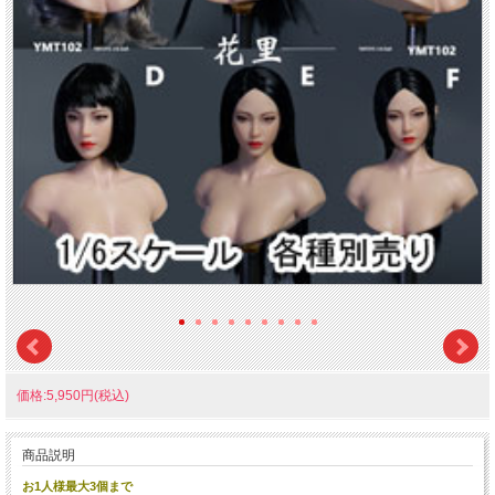
価格:5,950円(税込)
商品説明
お1人様最大3個まで