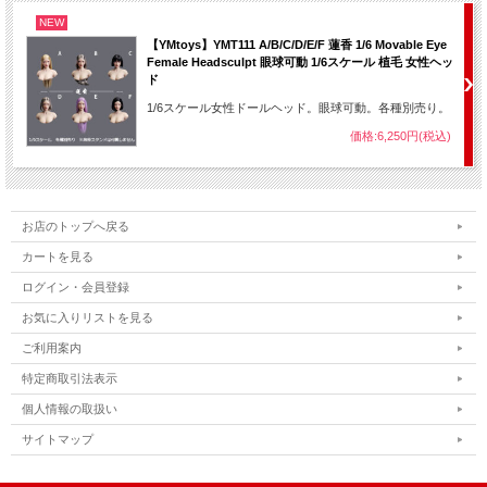
NEW
【YMtoys】YMT111 A/B/C/D/E/F 蓮香 1/6 Movable Eye
Female Headsculpt 眼球可動 1/6スケール 植毛 女性ヘッ
ド
1/6スケール女性ドールヘッド。眼球可動。各種別売り。
価格:6,250円(税込)
お店のトップへ戻る
カートを見る
ログイン・会員登録
お気に入りリストを見る
ご利用案内
特定商取引法表示
個人情報の取扱い
サイトマップ