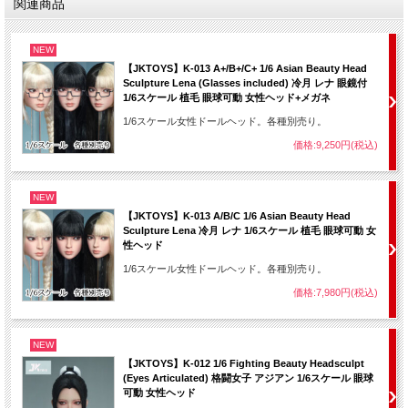
関連商品
NEW
【JKTOYS】K-013 A+/B+/C+ 1/6 Asian Beauty Head
Sculpture Lena (Glasses included) 冷月 レナ 眼鏡付
1/6スケール 植毛 眼球可動 女性ヘッド+メガネ
1/6スケール女性ドールヘッド。各種別売り。
価格:9,250円(税込)
NEW
【JKTOYS】K-013 A/B/C 1/6 Asian Beauty Head
Sculpture Lena 冷月 レナ 1/6スケール 植毛 眼球可動 女
性ヘッド
1/6スケール女性ドールヘッド。各種別売り。
価格:7,980円(税込)
NEW
【JKTOYS】K-012 1/6 Fighting Beauty Headsculpt
(Eyes Articulated) 格闘女子 アジアン 1/6スケール 眼球
可動 女性ヘッド