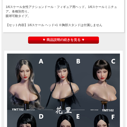
1/6スケール女性アクションドール・フィギュア用ヘッド。1/6スケールミニチュ
ア。各種別売り。
眼球可動タイプ。
【セット内容】1/6スケール ヘッド×1 ※胸部スタンドは付属しません
●１タイプ入りです。タイプをお選びください。
YMT102 A/YMT102 B/YMT102 C/YMT102 D/YMT102 E/YMT102 F
▼ 商品説明の続きを見る ▼
※カートに入らないタイプ、表示されないタイプは在庫がございません。
※塗装、バリの有無は個体差がございますのでご了承ください。
※ボディは付属しません。
※ボディへの取り付けは加工が必要な場合がございます。
※髪毛の長さはご自身での調整が必要な場合がございます。
※画像の首から下の胴体部分（ボディ、トルソー、スタンド）、服等は付属しませ
ん。
※画像は試作品のため色味、一分輪郭等、実際の商品と異なります。
※パッケージにダメージがございます。