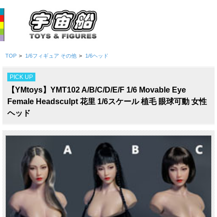
TOP
>
1/6フィギュア その他
>
1/6ヘッド
PICK UP
【YMtoys】YMT102 A/B/C/D/E/F 1/6 Movable Eye
Female Headsculpt 花里 1/6スケール 植毛 眼球可動 女性
ヘッド