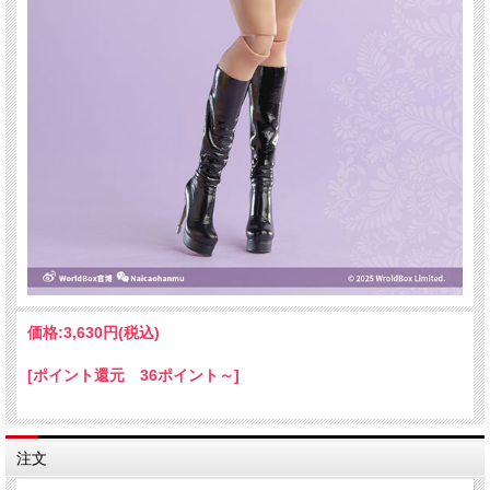
価格:
3,630円
(税込)
[ポイント還元 36ポイント～]
注文