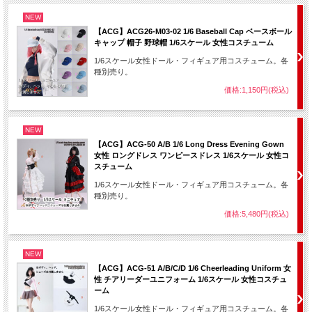
NEW
【ACG】ACG26-M03-02 1/6 Baseball Cap ベースボール
キャップ 帽子 野球帽 1/6スケール 女性コスチューム
1/6スケール女性ドール・フィギュア用コスチューム。各
種別売り。
価格:1,150円(税込)
NEW
【ACG】ACG-50 A/B 1/6 Long Dress Evening Gown
女性 ロングドレス ワンピースドレス 1/6スケール 女性コ
スチューム
1/6スケール女性ドール・フィギュア用コスチューム。各
種別売り。
価格:5,480円(税込)
NEW
【ACG】ACG-51 A/B/C/D 1/6 Cheerleading Uniform 女
性 チアリーダーユニフォーム 1/6スケール 女性コスチュ
ーム
1/6スケール女性ドール・フィギュア用コスチューム。各