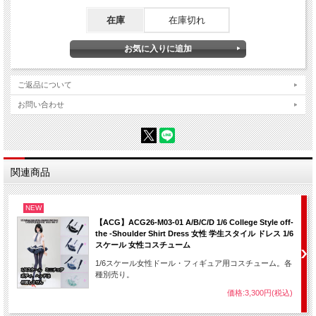
在庫
在庫切れ
ご返品について
お問い合わせ
関連商品
NEW
【ACG】ACG26-M03-01 A/B/C/D 1/6 College Style off-
the -Shoulder Shirt Dress 女性 学生スタイル ドレス 1/6
スケール 女性コスチューム
1/6スケール女性ドール・フィギュア用コスチューム。各
種別売り。
価格:3,300円(税込)