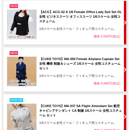
NEW
【ACG】ACG-52 A 1/6 Female Office Lady Suit Set OL
女性 ビジネススーツ オフィススーツ 1/6スケール 女性コ
スチューム
1/6スケール女性ドール・フィギュア用コスチューム。
価格:4,500円(税込)
NEW
【CUKE TOYS】MA-050 Female Airplane Captain Set
女性 機長 制服＆シューズ 1/6スケール 女性コスチューム
セット
1/6スケール女性ドール・フィギュア用コスチューム。
価格:9,980円(税込)
PICK UP
【CUKE TOYS】MA-037 SA Flight Attendant Set 航空
キャビンアテンダント CA 制服 1/6スケール 女性コスチュ
ーム セット
1/6スケール女性ドール・フィギュア用コスチューム。