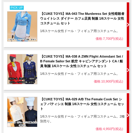
PICK UP
【CUKE TOYS】MA-043 The Murderess Set 女性暗殺者
ウェイトレス ダイナー カフェ店員 制服 1/6スケール 女性
コスチューム セット
1/6スケール女性ドール・フィギュア用コスチューム。
価格:7,700円(税込)
【CUKE TOYS】MA-038 A ZMN Flight Attendant Set /
B Female Sailor Set 航空 キャビンアテンダント CA / 船
員 制服 1/6スケール 女性コスチューム セット
1/6スケール女性ドール・フィギュア用コスチューム。
価格:10,900円(税込)
【CUKE TOYS】MA-029 A/B The Female Cook Set シ
ェフ パティシエ 制服 1/6スケール 女性コスチューム セッ
ト
1/6スケール女性ドール・フィギュア用コスチューム。2種
別売り。
価格:4,950円(税込)