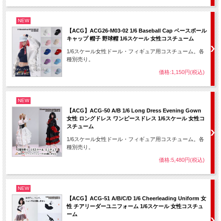
NEW
【ACG】ACG26-M03-02 1/6 Baseball Cap ベースボール
キャップ 帽子 野球帽 1/6スケール 女性コスチューム
1/6スケール女性ドール・フィギュア用コスチューム。各
種別売り。
価格:1,150円(税込)
NEW
【ACG】ACG-50 A/B 1/6 Long Dress Evening Gown
女性 ロングドレス ワンピースドレス 1/6スケール 女性コ
スチューム
1/6スケール女性ドール・フィギュア用コスチューム。各
種別売り。
価格:5,480円(税込)
NEW
【ACG】ACG-51 A/B/C/D 1/6 Cheerleading Uniform 女
性 チアリーダーユニフォーム 1/6スケール 女性コスチュ
ーム