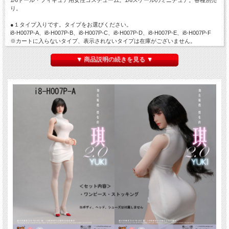
1/6ドール・フィギュア用女性コスチューム。1/6スケールのミニチュア。各種別売
り。
●１タイプ入りです。タイプをお選びください。
i8-H007P-A、i8-H007P-B、i8-H007P-C、i8-H007P-D、i8-H007P-E、i8-H007P-F
※カートに入らないタイプ、表示されないタイプは在庫がございません。
※ボディ本体、ヘッド、シューズ、ブレスレット、家具類は付属しません。セット
▼ 商品説明の続きを見る ▼
内容以外のものは付属しません。
※ボディタイプにより服、装備の着せ付けに加工が必要な場合や使用できない場合
がございます。
※画像は試作品のため実際の商品と異なる場合がございます。背景、家具等は付属
しません。
※パッケージにダメージ等ございます。