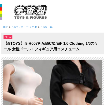
TOP
>
1/6フィギュア その他
>
1/6服・靴
NEW
【i8TOYS】i8-H007P-A/B/C/D/E/F 1/6 Clothing 1/6スケ
ール 女性ドール・フィギュア用コスチューム