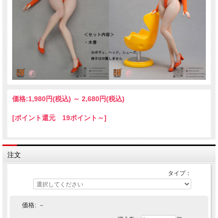
価格:
1,980円
(税込)
～
2,680円
(税込)
[ポイント還元 19ポイント～]
注文
タイプ：
価格:
－