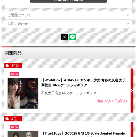
ご返品について
お問い合わせ
関連商品
10位
NEW
【WorldBox】AT045 1/6 ヤンキー少女 青春の反逆 女子
高校生 1/6スケールフィギュア
不良女子高生1/6スケールフィギュア。
価格:32,800円(税込)
4位
NEW
【True1Toys】GC3025 G/B 1/6 Scale Jointed Female