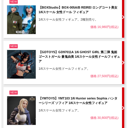
NEW
【BOXStudio】BOX-005A/B REIREI ロングコート美女
1/6スケール 女性ドール フィギュア
1/6スケール女性フィギュア。2種別売り。
価格:16,980円(税込)
NEW
【GDTOYS】GD97011A 1/6 GHOST GIRL 第二弾 鬼姫
ゴーストガール 蒼鬼由美 1/6スケール女性ドールフィギュ
ア
1/6スケール女性ドールフィギュア。
価格:27,500円(税込)
NEW
【YMTOYS】YMT103 1/6 Hunter series Sophia ハンタ
ーシリーズ ソフィア 1/6スケール女性フィギュア
1/6スケール女性フィギュア。
価格:30,800円(税込)