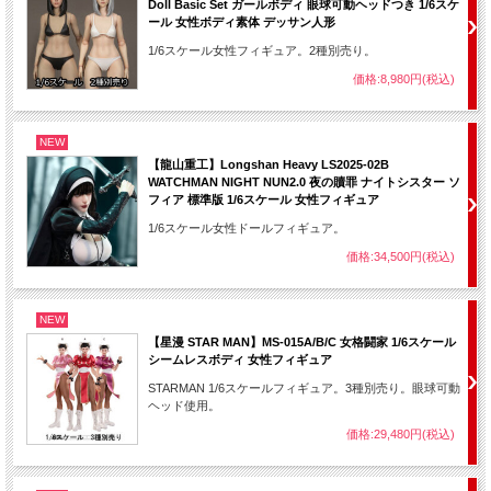
Doll Basic Set ガールボディ 眼球可動ヘッドつき 1/6スケ
ール 女性ボディ素体 デッサン人形
1/6スケール女性フィギュア。2種別売り。
価格:8,980円(税込)
NEW
【龍山重工】Longshan Heavy LS2025-02B
WATCHMAN NIGHT NUN2.0 夜の贖罪 ナイトシスター ソ
フィア 標準版 1/6スケール 女性フィギュア
1/6スケール女性ドールフィギュア。
価格:34,500円(税込)
NEW
【星漫 STAR MAN】MS-015A/B/C 女格闘家 1/6スケール
シームレスボディ 女性フィギュア
STARMAN 1/6スケールフィギュア。3種別売り。眼球可動
ヘッド使用。
価格:29,480円(税込)