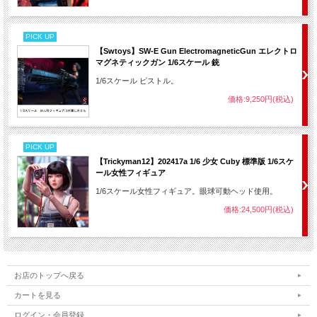
PICK UP
【Swtoys】SW-E Gun ElectromagneticGun エレクトロ
マグネティックガン 1/6スケール 銃
1/6スケール ピストル。
価格:9,250円(税込)
PICK UP
【Trickyman12】202417a 1/6 少女 Cuby 標準版 1/6スケ
ール女性フィギュア
1/6スケール女性フィギュア。眼球可動ヘッド使用。
価格:24,500円(税込)
お店のトップへ戻る
カートを見る
ログイン・会員登録