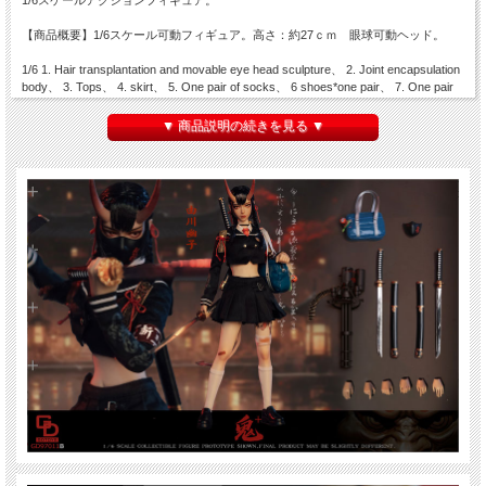
1/6スケールアクションフィギュア。
【商品概要】1/6スケール可動フィギュア。高さ：約27ｃｍ 眼球可動ヘッド。
1/6 1. Hair transplantation and movable eye head sculpture、 2. Joint encapsulation
body、 3. Tops、 4. skirt、 5. One pair of socks、 6 shoes*one pair、 7. One pair
of sleeves、 8.Underwear、 9.Face mask、 10.Gauze、 11. Band-Aid、 12. Hair
rope、 13. Guard plate*pair、 14.Armed sling、 15.Student bag、 16. Hanging
▼ 商品説明の続きを見る ▼
ornaments、 17. A pair of short knives*、 18.Sleeveband、 19. Gatling gun、
20.Bullet chain、 21.Hand shape*6、 22.Tail、 23. Bracket、 24. Collar rope
※本体の材質・生産の都合上、ボディ等の一部に色移り・色ムラ・くすみ等がある
場合がございます。
※関節の固さ・ゆるさ・左右差には個体差がございます。
※パッケージには擦れ・角つぶれ等のダメージがございます。
※画像は試作品のため色味等、実際の商品と異なる場合がございます。ご了承の上
ご注文ください。