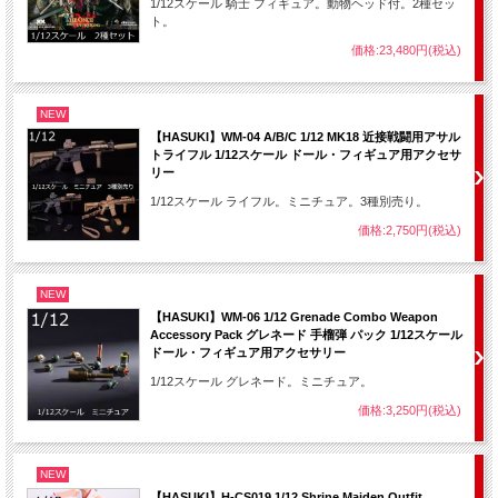
1/12スケール 騎士 フィギュア。動物ヘッド付。2種セッ
ト。
価格:23,480円(税込)
NEW
【HASUKI】WM-04 A/B/C 1/12 MK18 近接戦闘用アサル
トライフル 1/12スケール ドール・フィギュア用アクセサ
リー
1/12スケール ライフル。ミニチュア。3種別売り。
価格:2,750円(税込)
NEW
【HASUKI】WM-06 1/12 Grenade Combo Weapon
Accessory Pack グレネード 手榴弾 パック 1/12スケール
ドール・フィギュア用アクセサリー
1/12スケール グレネード。ミニチュア。
価格:3,250円(税込)
NEW
【HASUKI】H-CS019 1/12 Shrine Maiden Outfit