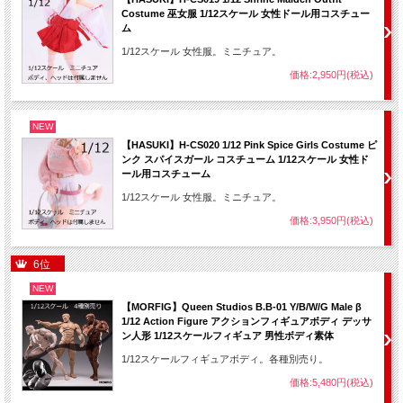
Costume 巫女服 1/12スケール 女性ドール用コスチュー
ム
1/12スケール 女性服。ミニチュア。
価格:2,950円(税込)
NEW
【HASUKI】H-CS020 1/12 Pink Spice Girls Costume ピ
ンク スパイスガール コスチューム 1/12スケール 女性ド
ール用コスチューム
1/12スケール 女性服。ミニチュア。
価格:3,950円(税込)
6位
NEW
【MORFIG】Queen Studios B.B-01 Y/B/W/G Male β
1/12 Action Figure アクションフィギュアボディ デッサ
ン人形 1/12スケールフィギュア 男性ボディ素体
1/12スケールフィギュアボディ。各種別売り。
価格:5,480円(税込)