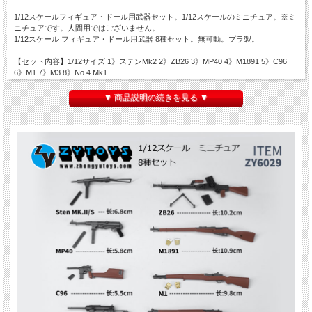
1/12スケールフィギュア・ドール用武器セット。1/12スケールのミニチュア。※ミ
ニチュアです。人間用ではございません。
1/12スケール フィギュア・ドール用武器 8種セット。無可動。プラ製。
【セット内容】1/12サイズ 1》ステンMk2 2》ZB26 3》MP40 4》M1891 5》C96
6》M1 7》M3 8》No.4 Mk1
※人形類は付属しません。
▼ 商品説明の続きを見る ▼
※材質上、一部塗装ハゲ、細かなキズなど発生している場合がございます。
※画像は試作品のため実際の商品と異なる場合がございます。
※パッケージにダメージ等ございます。