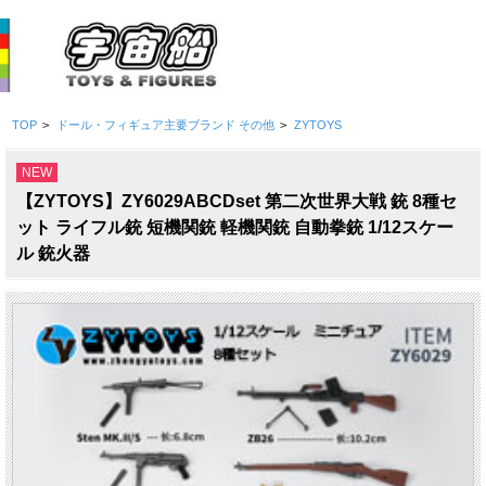
TOP
>
ドール・フィギュア主要ブランド その他
>
ZYTOYS
NEW
【ZYTOYS】ZY6029ABCDset 第二次世界大戦 銃 8種セ
ット ライフル銃 短機関銃 軽機関銃 自動拳銃 1/12スケー
ル 銃火器