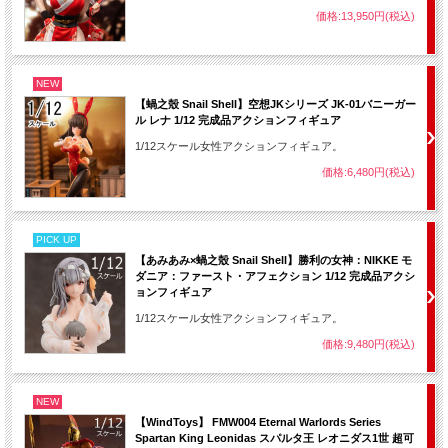
価格:13,950円(税込)
NEW
【蝸之殼 Snail Shell】空想JKシリーズ JK-01バニーガー
ル レナ 1/12 完成品アクションフィギュア
1/12スケール女性アクションフィギュア。
価格:6,480円(税込)
PICK UP
【あみあみ×蝸之殼 Snail Shell】勝利の女神：NIKKE モ
ダニア：ファースト・アフェクション 1/12 完成品アクシ
ョンフィギュア
1/12スケール女性アクションフィギュア。
価格:9,480円(税込)
NEW
【WindToys】 FMW004 Eternal Warlords Series
Spartan King Leonidas スパルタ王 レオニダス1世 超可