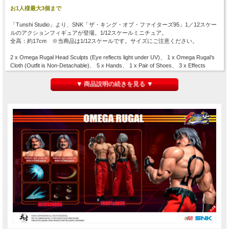
お1人様最大3個まで
「Tunshi Studio」より、SNK「ザ・キング・オブ・ファイターズ95」1／12スケー
ルのアクションフィギュアが登場。1/12スケールミニチュア。
全高：約17cm ※当商品は1/12スケールです。サイズにご注意ください。
2 x Omega Rugal Head Sculpts (Eye reflects light under UV)、 1 x Omega Rugal’s
Cloth (Outfit is Non-Detachable)、 5 x Hands、 1 x Pair of Shoes、 3 x Effects
※付属ボディは１体のみです。
▼ 商品説明の続きを見る ▼
※材質上、本体に色移り、くすみ、細かなキズなどが発生している場合がございま
す。
※塗装、関節の固さ・緩さ、縫製には個体差、左右差がある場合がございます。ご
了承ください。
※仕様は変更になる場合がございます。※画像は試作品です。実際の商品と異なる
場合がございます。
※パッケージにダメージがございます。ご了承ください。