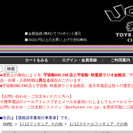
カートをみる
｜
ログイン・会員登録
｜
ご利用案内
◆運営上の都合により当
宇宙船ONLINE店と宇宙船 秋葉原ラジオ会館店
、
品・在庫・入荷時期は
異なる
場合がございます。
◆宇宙船ONLINE店と宇宙船 秋葉原ラジオ会館店、楽天市場店は別々の運営
【
お問い合わせ・
ご注文をいただく方へ】
※携帯電話のメールアドレスですとメールを返信いたしましてもメールエラ
お問い合わせ・ご注文前にドメイン「@uchusen.co.jp」を受信可能にご
■当店は【適格請求書発行事業者】です。
HOME
>
1/12フィギュア その他
>
1/12スケールフィギュア その他