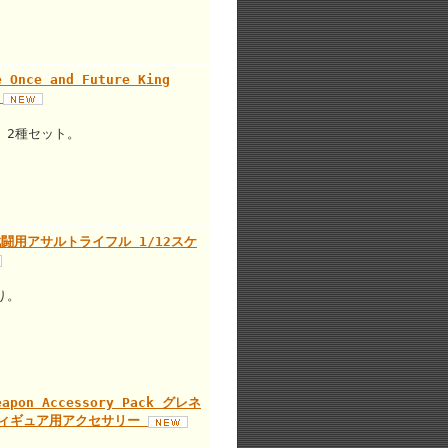
 Once and Future King
ア
。2種セット。
 近接戦闘用アサルトライフル 1/12スケ
り。
eapon Accessory Pack グレネ
・フィギュア用アクセサリー