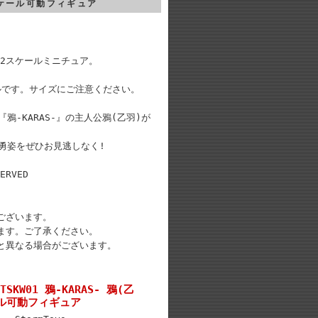
12スケール可動フィギュア
/12スケールミニチュア。
ールです。サイズにご注意ください。
『鴉-KARAS-』の主人公鴉(乙羽)が
勇姿をぜひお見逃しなく!
ERVED
ございます。
ます。ご了承ください。
と異なる場合がございます。
TSKW01 鴉-KARAS- 鴉(乙
ール可動フィギュア