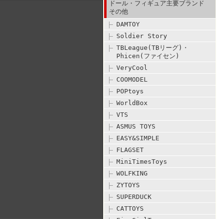
ドール・フィギュア主要ブランド
その他
DAMTOY
Soldier Story
TBLeague(TBリーグ)・
Phicen(ファイセン)
VeryCool
COOMODEL
POPtoys
WorldBox
VTS
ASMUS TOYS
EASY&SIMPLE
FLAGSET
MiniTimesToys
WOLFKING
ZYTOYS
SUPERDUCK
CATTOYS