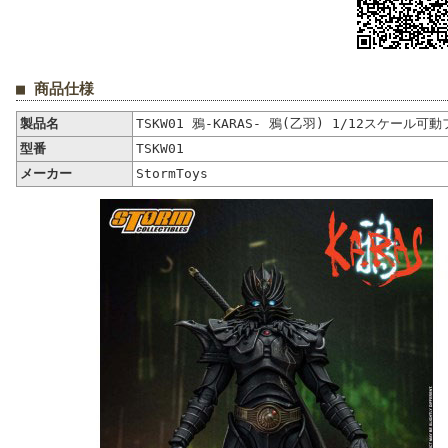
■ 商品仕様
製品名
TSKW01 鴉-KARAS- 鴉(乙羽) 1/12スケール可
型番
TSKW01
メーカー
StormToys