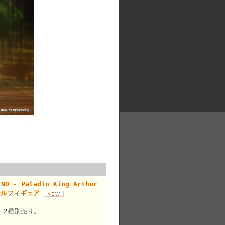
ND - Paladin King Arthur
2スケールフィギュア
。2種別売り。