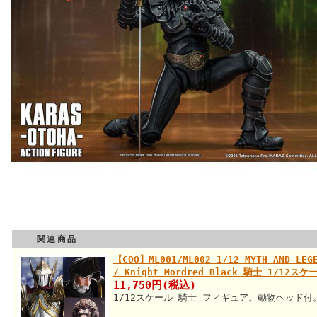
関連商品
【COO】ML001/ML002 1/12 MYTH AND LEGE
/ Knight Mordred Black 騎士 1/1
11,750円(税込)
1/12スケール 騎士 フィギュア。動物ヘッド付