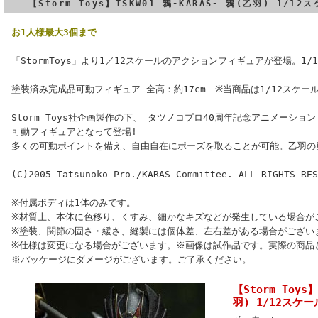
【Storm Toys】TSKW01 鴉-KARAS- 鴉(乙羽) 1/
お1人様最大3個まで
「StormToys」より1／12スケールのアクションフィギュアが登場。1
塗装済み完成品可動フィギュア 全高：約17cm ※当商品は1/12スケ
Storm Toys社企画製作の下、 タツノコプロ40周年記念アニメーション
可動フィギュアとなって登場!
多くの可動ポイントを備え、自由自在にポーズを取ることが可能。乙羽の
(C)2005 Tatsunoko Pro./KARAS Committee. ALL RIGHTS RES
※付属ボディは1体のみです。
※材質上、本体に色移り、くすみ、細かなキズなどが発生している場合が
※塗装、関節の固さ・緩さ、縫製には個体差、左右差がある場合がござい
※仕様は変更になる場合がございます。※画像は試作品です。実際の商品
※パッケージにダメージがございます。ご了承ください。
【Storm Toys】
羽) 1/12スケ