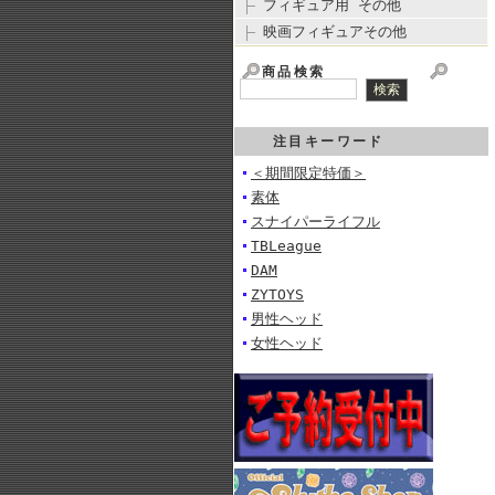
フィギュア用 その他
映画フィギュアその他
商品検索
注目キーワード
＜期間限定特価＞
素体
スナイパーライフル
TBLeague
DAM
ZYTOYS
男性ヘッド
女性ヘッド