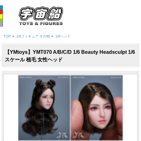
TOP
>
1/6フィギュア その他
>
1/6ヘッド
【YMtoys】YMT070 A/B/C/D 1/6 Beauty Headsculpt 1/6
スケール 植毛 女性ヘッド