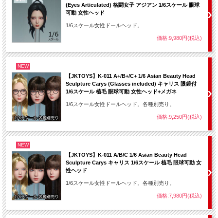
(Eyes Articulated) 格闘女子 アジアン 1/6スケール 眼球
可動 女性ヘッド
1/6スケール女性ドールヘッド。
価格:9,980円(税込)
NEW
【JKTOYS】K-011 A+/B+/C+ 1/6 Asian Beauty Head
Sculpture Carys (Glasses included) キャリス 眼鏡付
1/6スケール 植毛 眼球可動 女性ヘッド+メガネ
1/6スケール女性ドールヘッド。各種別売り。
価格:9,250円(税込)
NEW
【JKTOYS】K-011 A/B/C 1/6 Asian Beauty Head
Sculpture Carys キャリス 1/6スケール 植毛 眼球可動 女
性ヘッド
1/6スケール女性ドールヘッド。各種別売り。
価格:7,980円(税込)