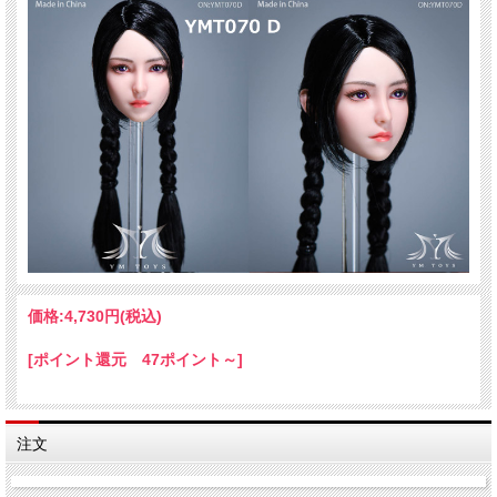
価格:
4,730円
(税込)
[ポイント還元 47ポイント～]
注文