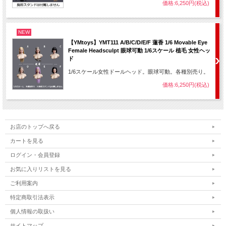
価格:6,250円(税込)
NEW
【YMtoys】YMT111 A/B/C/D/E/F 蓮香 1/6 Movable Eye
Female Headsculpt 眼球可動 1/6スケール 植毛 女性ヘッ
ド
1/6スケール女性ドールヘッド。眼球可動。各種別売り。
価格:6,250円(税込)
お店のトップへ戻る
カートを見る
ログイン・会員登録
お気に入りリストを見る
ご利用案内
特定商取引法表示
個人情報の取扱い
サイトマップ