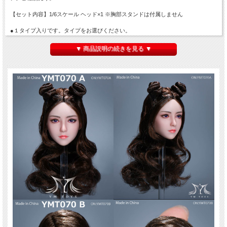
【セット内容】1/6スケール ヘッド×1 ※胸部スタンドは付属しません
●１タイプ入りです。タイプをお選びください。
YMT070 A、YMT070 B、YMT070 C、YMT070 D
※カートに入らないタイプ、表示されないタイプは在庫がございません。
▼ 商品説明の続きを見る ▼
※塗装、バリの有無は個体差がございますのでご了承ください。
※ボディは付属しません。
※ボディへの取り付けは加工が必要な場合がございます。
※髪毛の長さはご自身での調整が必要な場合がございます。
※画像の首から下の胴体部分（ボディ、トルソー、スタンド）、服等は付属しませ
ん。
※画像は試作品のため色味、一分輪郭等、実際の商品と異なります。
※パッケージにダメージがございます。