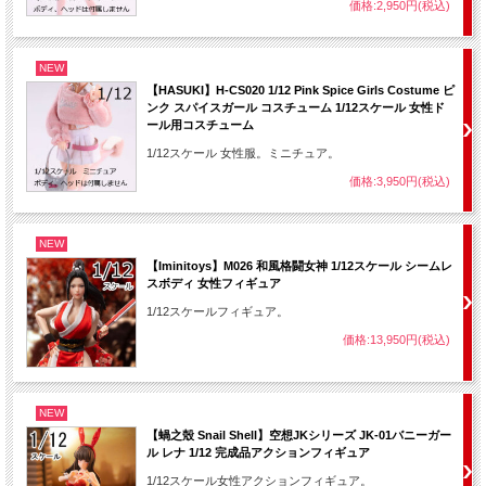
価格:2,950円(税込)
NEW
【HASUKI】H-CS020 1/12 Pink Spice Girls Costume ピ
ンク スパイスガール コスチューム 1/12スケール 女性ド
ール用コスチューム
1/12スケール 女性服。ミニチュア。
価格:3,950円(税込)
NEW
【Iminitoys】M026 和風格闘女神 1/12スケール シームレ
スボディ 女性フィギュア
1/12スケールフィギュア。
価格:13,950円(税込)
NEW
【蝸之殼 Snail Shell】空想JKシリーズ JK-01バニーガー
ル レナ 1/12 完成品アクションフィギュア
1/12スケール女性アクションフィギュア。