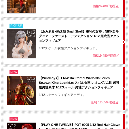
価格:6,480円(税込)
PICK UP
【あみあみ×蝸之殼 Snail Shell】勝利の女神：NIKKE モ
ダニア：ファースト・アフェクション 1/12 完成品アクシ
ョンフィギュア
1/12スケール女性アクションフィギュア。
価格:9,480円(税込)
NEW
【WindToys】 FMW004 Eternal Warlords Series
Spartan King Leonidas スパルタ王 レオニダス1世 超可
動男性素体 1/12スケール 男性アクションフィギュア
1/12スケールフィギュアボディ。
価格:12,650円(税込)
NEW
【PLAY ONE TWELVE】POT-0005 1/12 Red Hair Clown