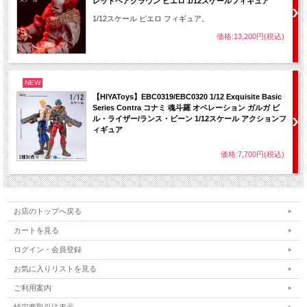
レッドヘアクラウン ピエロ 1/12スケールフィギュア
1/12スケール ピエロ フィギュア。
価格:13,200円(税込)
NEW
【HIYAToys】EBC0319/EBC0320 1/12 Exquisite Basic
Series Contra コナミ 魂斗羅 オペレーション ガルガ ビ
ル・ライザー/ランス・ビーン 1/12スケール アクションフ
ィギュア
価格:7,700円(税込)
お店のトップへ戻る
カートを見る
ログイン・会員登録
お気に入りリストを見る
ご利用案内