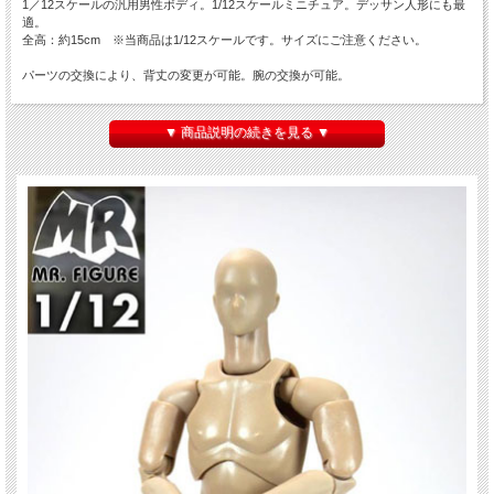
1／12スケールの汎用男性ボディ。1/12スケールミニチュア。デッサン人形にも最
適。
全高：約15cm ※当商品は1/12スケールです。サイズにご注意ください。
パーツの交換により、背丈の変更が可能。腕の交換が可能。
1/12 Head、 Neck (long/short/extra-short)、 The body、 Six seamless front
arms、 Foot connection (long/short/extra-short)、 Sole of the foot、 Transparent
▼ 商品説明の続きを見る ▼
thin foot bracket、 **The first batch of free a pair of sandals**
※付属ボディは１体のみです。
※材質上、本体に色移り、くすみ、細かなキズなどが発生している場合がございま
す。
※塗装、関節の固さ・緩さ、縫製には個体差、左右差がある場合がございます。ご
了承ください。
※仕様は変更になる場合がございます。※画像は試作品です。実際の商品と異なる
場合がございます。
※パッケージにダメージがございます。ご了承ください。