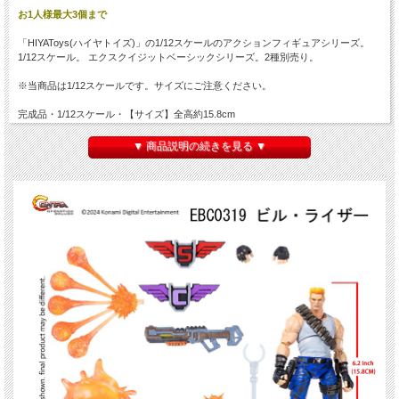
お1人様最大3個まで
「HIYAToys(ハイヤトイズ)」の1/12スケールのアクションフィギュアシリーズ。
1/12スケール。 エクスクイジットベーシックシリーズ。2種別売り。
※当商品は1/12スケールです。サイズにご注意ください。
完成品・1/12スケール・【サイズ】全高約15.8cm
【EBC0319 ビル・ライザー セット内容一覧】
▼ 商品説明の続きを見る ▼
ボディ
ライフル
ピストル
ダガー
ハンドパーツ×2
ウェポンカプセル
スプレッドガン【S】シンボル
スプレッドガン エフェクト
クラッシュボム【C】シンボル
クラッシュボム エフェクト×2
【BC0320 ランス・ビーン セット内容一覧】
ボディ
クラシックライフル
ピストル
ダガー
ハンドパーツ×2