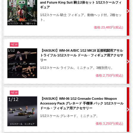
and Future King Suit 騎士2体セット 1/12スケールフィ
ギュア
1/12スケール 騎士 フィギュア。動物ヘッド付。2種セッ
ト。
価格:23,480円(税込)
NEW
【HASUKI】WM-04 A/B/C 1/12 MK18 近接戦闘用アサル
トライフル 1/12スケール ドール・フィギュア用アクセサ
リー
1/12スケール ライフル。ミニチュア。3種別売り。
価格:2,750円(税込)
NEW
【HASUKI】WM-06 1/12 Grenade Combo Weapon
Accessory Pack グレネード 手榴弾 パック 1/12スケール
ドール・フィギュア用アクセサリー
1/12スケール グレネード。ミニチュア。
価格:3,250円(税込)