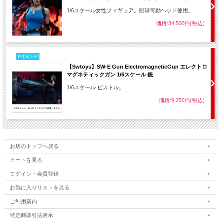
1/6スケール女性フィギュア。眼球可動ヘッド使用。
価格:34,500円(税込)
PICK UP
【Swtoys】SW-E Gun ElectromagneticGun エレクトロ
マグネティックガン 1/6スケール 銃
1/6スケール ピストル。
価格:9,250円(税込)
お店のトップへ戻る
カートを見る
ログイン・会員登録
お気に入りリストを見る
ご利用案内
特定商取引法表示