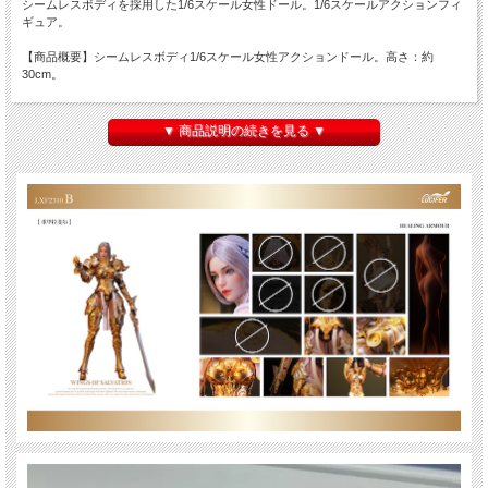
シームレスボディを採用した1/6スケール女性ドール。1/6スケールアクションフィ
ギュア。
【商品概要】シームレスボディ1/6スケール女性アクションドール。高さ：約
30cm。
LUCIFER Empress Pure Body (Adhesive Wrapped)/1 Raphael Hair Transplant
Female Head Sculpture/1 List of plate armor Shoulder armor/2 Upper Arm Armor/2
▼ 商品説明の続きを見る ▼
Elbow joint armor/2 Brachial armor/2 Chest armor/1 Dorsal armor/1 Waist armor/1
Waist protection crotch chain tassel/1 Waist Protection Totem/1 Waist span armor/2
Thigh armor/2 Knee Armor/2 Calf armor/2 Angel Boots/2 Neck Armor/2 Armor Hand
Type/6 Cloth parts White underwear/1 White stockings/2 Archangel waist seal
assembly/1 Archangel Waist Flag/1 arms Blade of Salvation/1 Material: PVC ABS
dye free leather metal 70% metal material
※関節の固さ、バリの有無など個体差がございますのでご了承ください。
※材質上、ボディにコスチュームの色移りが発生している場合がございます。
※無理な方向に動かさないでください。
※パッケージにダメージがございます。ご了承ください。
※画像は試作品のため実際の商品と異なる場合がございます。付属物、仕様が変更
になる場合がございます。