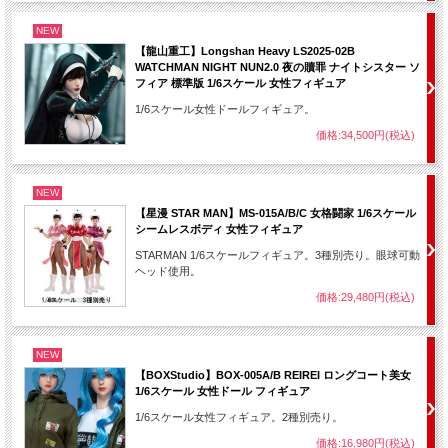
NEW
【龍山重工】Longshan Heavy LS2025-02B
WATCHMAN NIGHT NUN2.0 夜の贖罪 ナイトシスター ソ
フィア 標準版 1/6スケール 女性フィギュア
1/6スケール女性ドールフィギュア。
価格:34,500円(税込)
NEW
【星漫 STAR MAN】MS-015A/B/C 女格闘家 1/6スケール
シームレスボディ 女性フィギュア
STARMAN 1/6スケールフィギュア。3種別売り。眼球可動
ヘッド使用。
価格:29,480円(税込)
NEW
【BOXStudio】BOX-005A/B REIREI ロングコート美女
1/6スケール 女性ドール フィギュア
1/6スケール女性フィギュア。2種別売り。
価格:16,980円(税込)