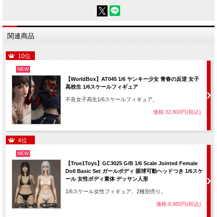
関連商品
10位
NEW
【WorldBox】AT045 1/6 ヤンキー少女 青春の反逆 女子
高校生 1/6スケールフィギュア
不良女子高生1/6スケールフィギュア。
価格:32,800円(税込)
4位
NEW
【True1Toys】GC3025 G/B 1/6 Scale Jointed Female
Doll Basic Set ガールボディ 眼球可動ヘッドつき 1/6スケ
ール 女性ボディ素体 デッサン人形
1/6スケール女性フィギュア。2種別売り。
価格:8,980円(税込)