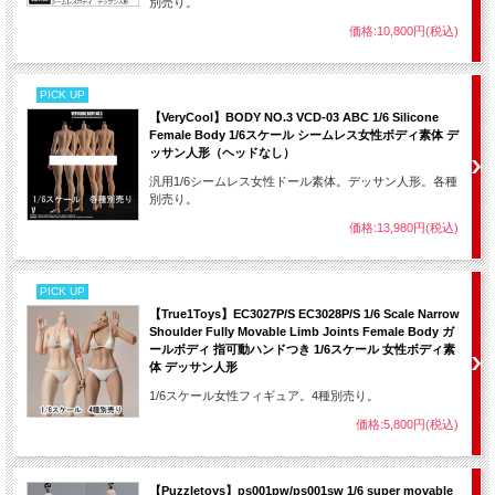
別売り。
価格:10,800円(税込)
PICK UP
【VeryCool】BODY NO.3 VCD-03 ABC 1/6 Silicone
Female Body 1/6スケール シームレス女性ボディ素体 デ
ッサン人形（ヘッドなし）
汎用1/6シームレス女性ドール素体。デッサン人形。各種
別売り。
価格:13,980円(税込)
PICK UP
【True1Toys】EC3027P/S EC3028P/S 1/6 Scale Narrow
Shoulder Fully Movable Limb Joints Female Body ガ
ールボディ 指可動ハンドつき 1/6スケール 女性ボディ素
体 デッサン人形
1/6スケール女性フィギュア。4種別売り。
価格:5,800円(税込)
【Puzzletoys】ps001pw/ps001sw 1/6 super movable