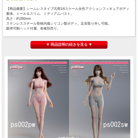
【商品概要】シームレスタイプ汎用1/6スケール女性アクションフィギュアボディ
素体。トール＆スリム、ミディアムバスト。
高さ：約280mm
ステンレススチール骨格内蔵シリコン製ボディ。足首取り外し可能。
眼球可動ヘッド付属。各種別売り。
＜商品内容＞
1/6 本体、ヘッド、ハンドパーツ、フットパーツ、下着
▼ 商品説明の続きを見る ▼
素材: LSRボディ（シリコン）＋ステンレススチールフレーム
高さ: 約280mm（ヘッド・足含む ）
首回り: 40mm
肩幅: 約64mm
胸囲: 135mm
腕の長さ: 95mm（金属関節含む）
ウエスト: 約100mm
脚の長さ: 約150mm（金属関節含む）
太もも周り: 80mm
ヒップ: 150mm
●１タイプ入りです。タイプをお選びください。
ps002pw（ペール・ヘッド付属）、ps002sw（サンタン・ヘッド付属）
※カートに入らないタイプ、表示されないタイプは在庫がございません。
※付属ヘッド以外をご使用の場合、形状等により取り付けに加工が必要な場合や使
用できない場合がございます。
※関節の固さ、バリの有無など個体差がございますのでご了承ください。