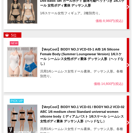
Doll Basic Set ガールボディ 眼球可動ヘッドつき 1/6スケ
ール 女性ボディ素体 デッサン人形
1/6スケール女性フィギュア。2種別売り。
価格:8,980円(税込)
5位
NEW
【VeryCool】BODY NO.3 VCD-03-1 A/B 1/6 Silicone
Female Body (Summer Loungewear Version) 1/6スケ
ール シームレス女性ボディ素体 デッサン人形（ヘッドな
し）
汎用1/6シームレス女性ドール素体。デッサン人形。各種
別売り。
価格:14,800円(税込)
PICK UP
【VeryCool】BODY NO.1 VCD-01 / BODY NO.2 VCD-02
ABC 1/6 medium chest Standard universal women
silicone body ミディアムバスト 1/6スケール シームレス
女性ボディ素体 デッサン人形（ヘッドなし）
汎用1/6シームレス女性ドール素体。デッサン人形。各種