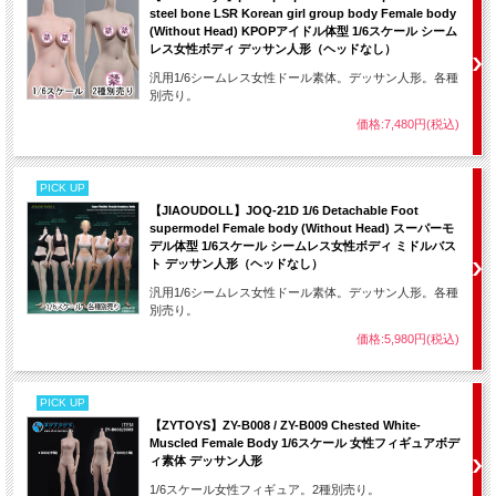
steel bone LSR Korean girl group body Female body
(Without Head) KPOPアイドル体型 1/6スケール シーム
レス女性ボディ デッサン人形（ヘッドなし）
汎用1/6シームレス女性ドール素体。デッサン人形。各種
別売り。
価格:7,480円(税込)
PICK UP
【JIAOUDOLL】JOQ-21D 1/6 Detachable Foot
supermodel Female body (Without Head) スーパーモ
デル体型 1/6スケール シームレス女性ボディ ミドルバス
ト デッサン人形（ヘッドなし）
汎用1/6シームレス女性ドール素体。デッサン人形。各種
別売り。
価格:5,980円(税込)
PICK UP
【ZYTOYS】ZY-B008 / ZY-B009 Chested White-
Muscled Female Body 1/6スケール 女性フィギュアボデ
ィ素体 デッサン人形
1/6スケール女性フィギュア。2種別売り。